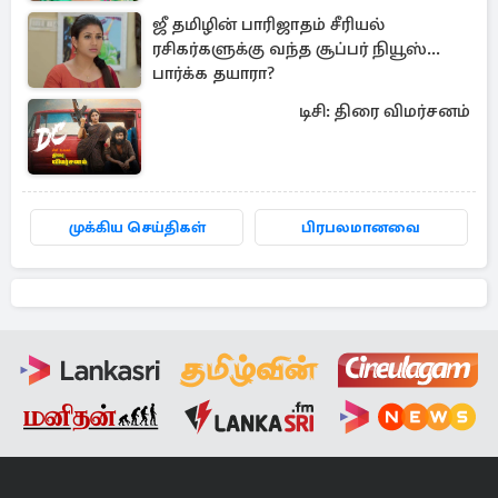
வரவழைத்த அதிரடி
ஜீ தமிழின் பாரிஜாதம் சீரியல்
ரசிகர்களுக்கு வந்த சூப்பர் நியூஸ்...
பார்க்க தயாரா?
டிசி: திரை விமர்சனம்
முக்கிய செய்திகள்
பிரபலமானவை