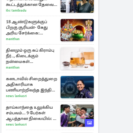
கூட்டத்துக்கான தேவை
என்ன? - கனிமொழி
ibc tamilnadu
விமர்சனம்
18 ஆண்டுகளுக்குப்
பிறகு சூரியன்- கேது
அரிய சேர்க்கை:
அதிர்ஷ்டம் பெறும் 3
manithan
ராசிகள்!
தினமும் ஒரு கப் கிராம்பு
நீர்.., கிடைக்கும்
நன்மைகள்
என்னென்ன?
manithan
கனடாவில் சிறைத்துறை
அதிகாரியாக
பணியாற்றிவந்த இந்திய
இளம்பெண்: விபத்தில்
news lankasri
பலி
தாய்லாந்தை உலுக்கிய
சம்பவம்... 9 பேர்கள்
ஆபத்தான நிலையில்: 8
பேர் பலி
news lankasri