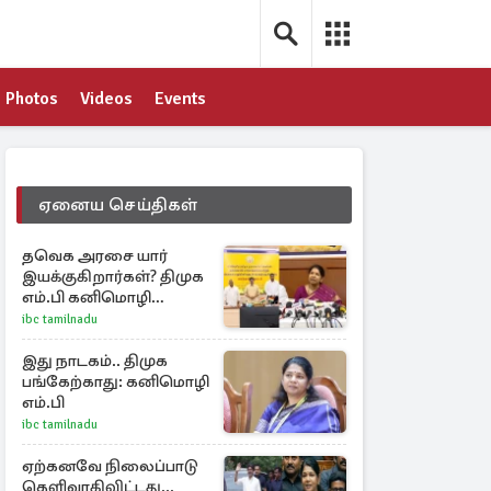
Photos
Videos
Events
ஏனைய செய்திகள்
தவெக அரசை யார்
இயக்குகிறார்கள்? திமுக
எம்.பி கனிமொழி
கேள்வி
ibc tamilnadu
இது நாடகம்.. திமுக
பங்கேற்காது: கனிமொழி
எம்.பி
ibc tamilnadu
ஏற்கனவே நிலைப்பாடு
தெளிவாகிவிட்டது...