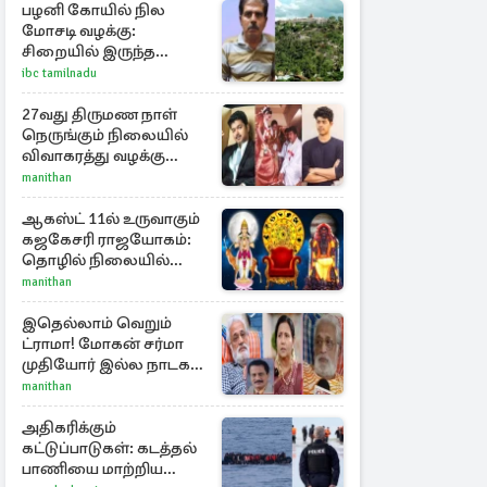
பழனி கோயில் நில
மோசடி வழக்கு:
சிறையில் இருந்த
அன்வர்தீன் மரணம்
ibc tamilnadu
27வது திருமண நாள்
நெருங்கும் நிலையில்
விவாகரத்து வழக்கு
வாபஸ்! விஜய்யுடன்
manithan
மீண்டும் இணைவாரா?
ஆகஸ்ட் 11ல் உருவாகும்
கஜகேசரி ராஜயோகம்:
தொழில் நிலையில்
அதிர்ஷ்டம் பெறும் 3
manithan
ராசிகள்!
இதெல்லாம் வெறும்
ட்ராமா! மோகன் சர்மா
முதியோர் இல்ல நாடகம்
குறித்து குட்டி பத்மினி
manithan
பரபரப்பு பேட்டி
அதிகரிக்கும்
கட்டுப்பாடுகள்: கடத்தல்
பாணியை மாற்றிய