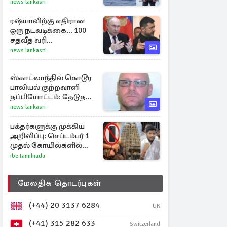
ஆட்கடத்தல்காரர்கள்
news lankasri
ரஷ்யாவிற்கு எதிரான
ஒரு நடவடிக்கை... 100
சதவீத வரி
அச்சுறுத்தலில் சீனாவும்
news lankasri
இந்தியாவும்
ஸ்காட்லாந்தில் கொடூர
பாலியல் குற்றவாளி
தப்பியோட்டம்: தேடுதல்
வேட்டையில்
news lankasri
காவல்துறையினர்
பக்தர்களுக்கு முக்கிய
அறிவிப்பு: செப்டம்பர் 1
முதல் கோயில்களில்
மொபைலுக்கு தடை!
ibc tamilnadu
மேலதிக தொடர்புகள்
(+44) 20 3137 6284
UK
(+41) 315 282 633
Switzerland