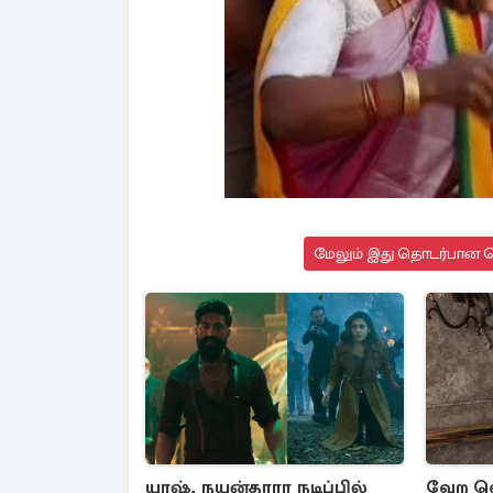
மேலும் இது தொடர்பான செ
யாஷ், நயன்தாரா நடிப்பில்
வேற லெ