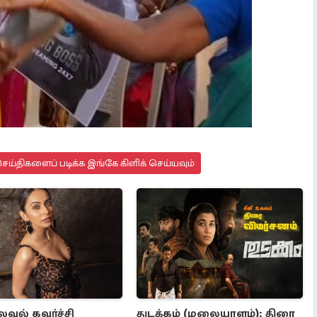
ய்திகளைப் படிக்க இங்கே கிளிக் செய்யவும்
வல் கவர்ச்சி
துடக்கம் (மலையாளம்): திரை