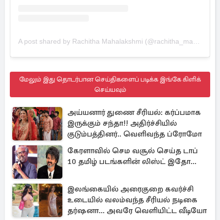
A post shared by Rachitha Mahalakshmi (@rachitha_mahalakshmi_official)
மேலும் இது தொடர்பான செய்திகளைப் படிக்க இங்கே கிளிக்
செய்யவும்
அய்யனார் துணை சீரியல்: கர்ப்பமாக
இருக்கும் சந்தா!! அதிர்ச்சியில்
குடும்பத்தினர்.. வெளிவந்த ப்ரோமோ
கேரளாவில் செம வசூல் செய்த டாப்
10 தமிழ் படங்களின் லிஸ்ட் இதோ...
இலங்கையில் அரைகுறை கவர்ச்சி
உடையில் வலம்வந்த சீரியல் நடிகை
தர்ஷனா... அவரே வெளியிட்ட வீடியோ