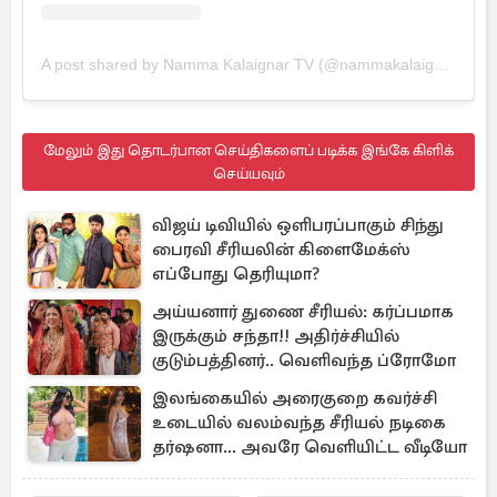
A post shared by Namma Kalaignar TV (@nammakalaignartv)
மேலும் இது தொடர்பான செய்திகளைப் படிக்க இங்கே கிளிக்
செய்யவும்
விஜய் டிவியில் ஒளிபரப்பாகும் சிந்து
பைரவி சீரியலின் கிளைமேக்ஸ்
எப்போது தெரியுமா?
அய்யனார் துணை சீரியல்: கர்ப்பமாக
இருக்கும் சந்தா!! அதிர்ச்சியில்
குடும்பத்தினர்.. வெளிவந்த ப்ரோமோ
இலங்கையில் அரைகுறை கவர்ச்சி
உடையில் வலம்வந்த சீரியல் நடிகை
தர்ஷனா... அவரே வெளியிட்ட வீடியோ