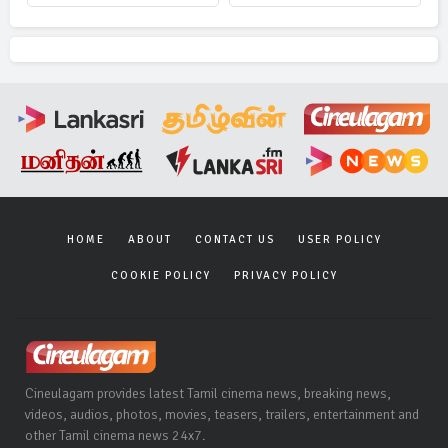
HOME
ABOUT
CONTACT US
USER POLICY
COOKIE POLICY
PRIVACY POLICY
Cineulagam provides latest Tamil cinema news, breaking news,
videos, audios, photos, movies, teasers, trailers, entertainment and
other Tamil cinema news 24x7.