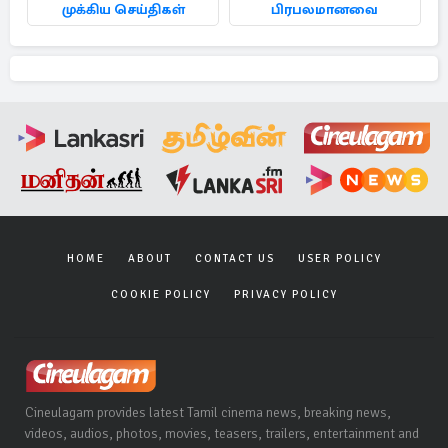
முக்கிய செய்திகள்
பிரபலமானவை
HOME
ABOUT
CONTACT US
USER POLICY
COOKIE POLICY
PRIVACY POLICY
Cineulagam provides latest Tamil cinema news, breaking news,
videos, audios, photos, movies, teasers, trailers, entertainment and