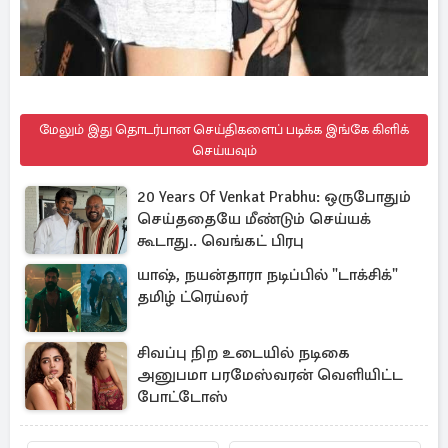
மேலும் இது தொடர்பான செய்திகளைப் படிக்க இங்கே கிளிக்
செய்யவும்
20 Years Of Venkat Prabhu: ஒருபோதும்
செய்ததையே மீண்டும் செய்யக்
கூடாது.. வெங்கட் பிரபு
யாஷ், நயன்தாரா நடிப்பில் "டாக்சிக்"
தமிழ் ட்ரெய்லர்
சிவப்பு நிற உடையில் நடிகை
அனுபமா பரமேஸ்வரன் வெளியிட்ட
போட்டோஸ்