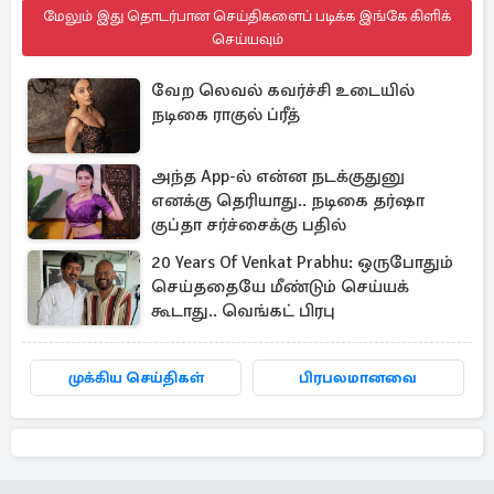
மேலும் இது தொடர்பான செய்திகளைப் படிக்க இங்கே கிளிக்
செய்யவும்
வேற லெவல் கவர்ச்சி உடையில்
நடிகை ராகுல் ப்ரீத்
அந்த App-ல் என்ன நடக்குதுனு
எனக்கு தெரியாது.. நடிகை தர்ஷா
குப்தா சர்ச்சைக்கு பதில்
20 Years Of Venkat Prabhu: ஒருபோதும்
செய்ததையே மீண்டும் செய்யக்
கூடாது.. வெங்கட் பிரபு
முக்கிய செய்திகள்
பிரபலமானவை