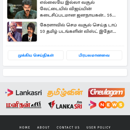
எல்லையே இல்லா வசூல்
வேட்டையில் விஜய்யின்
கடைசிப்படமான ஜனநாயகன்.. 16
நாள் பாக்ஸ் ஆபிஸ்
கேரளாவில் செம வசூல் செய்த டாப்
10 தமிழ் படங்களின் லிஸ்ட் இதோ...
முக்கிய செய்திகள்
பிரபலமானவை
HOME
ABOUT
CONTACT US
USER POLICY