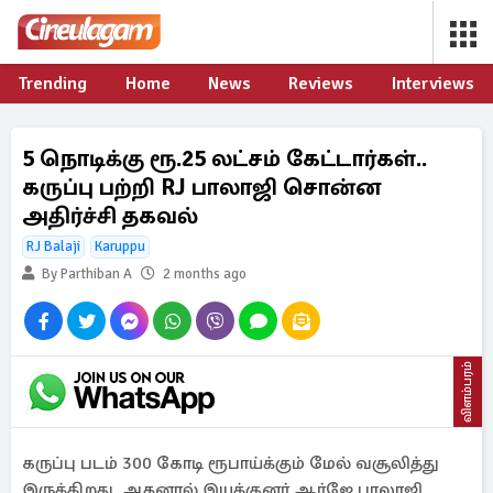
Trending
Home
News
Reviews
Interviews
5 நொடிக்கு ரூ.25 லட்சம் கேட்டார்கள்..
கருப்பு பற்றி RJ பாலாஜி சொன்ன
அதிர்ச்சி தகவல்
RJ Balaji
Karuppu
By Parthiban A
2 months ago
விளம்பரம்
கருப்பு படம் 300 கோடி ரூபாய்க்கும் மேல் வசூலித்து
இருக்கிறது. அதனால் இயக்குனர் ஆர்ஜே பாலாஜி