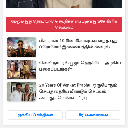
மேலும் இது தொடர்பான செய்திகளைப் படிக்க இங்கே கிளிக்
செய்யவும்
பிக் பாஸ் 10 லோகோவுடன் வந்த புது
ப்ரோமோ! இணையத்தில் வைரல்
வெளிநாட்டில் பூஜா ஹெக்டே.. அழகிய
புகைப்படங்கள்
20 Years Of Venkat Prabhu: ஒருபோதும்
செய்ததையே மீண்டும் செய்யக்
கூடாது.. வெங்கட் பிரபு
முக்கிய செய்திகள்
பிரபலமானவை