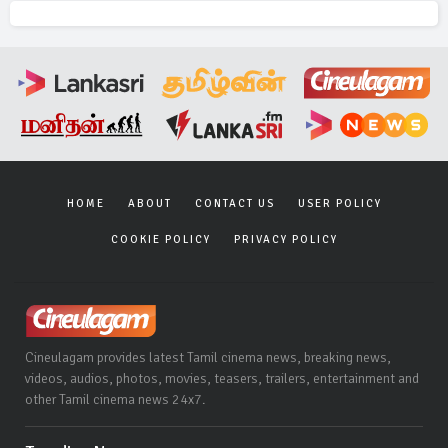
HOME
ABOUT
CONTACT US
USER POLICY
COOKIE POLICY
PRIVACY POLICY
Cineulagam provides latest Tamil cinema news, breaking news,
videos, audios, photos, movies, teasers, trailers, entertainment and
other Tamil cinema news 24x7.