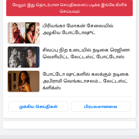
மேலும் இது தொடர்பான செய்திகளைப் படிக்க இங்கே கிளிக்
செய்யவும்
பிரியங்கா மோகன் சேலையில்
அழகிய போட்டோஷூட்
சிவப்பு நிற உடையில் நடிகை ரெஜினா
வெளியிட்ட லேட்டஸ்ட் போட்டோஸ்
போட்டோ ஷுட்களில் கலக்கும் நடிகை
அபிராமி வெங்கடாசலம்... லேட்டஸ்ட்
க்ளிக்ஸ்
முக்கிய செய்திகள்
பிரபலமானவை