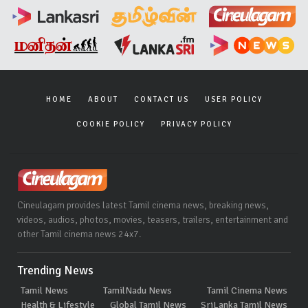
HOME
ABOUT
CONTACT US
USER POLICY
COOKIE POLICY
PRIVACY POLICY
Cineulagam provides latest Tamil cinema news, breaking news,
videos, audios, photos, movies, teasers, trailers, entertainment and
other Tamil cinema news 24x7.
Trending News
Tamil News
TamilNadu News
Tamil Cinema News
Health & Lifestyle
Global Tamil News
SriLanka Tamil News