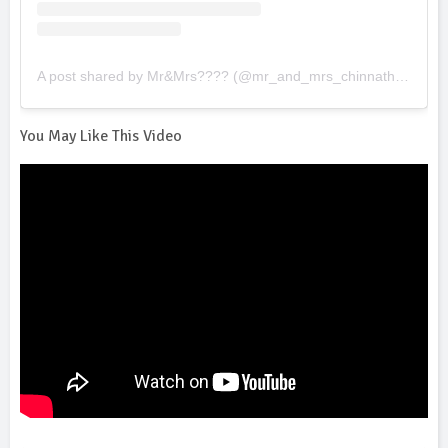
A post shared by Mr&Mrs???? (@mr_and_mrs_chinnathi_s5)
You May Like This Video