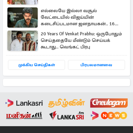
எல்லையே இல்லா வசூல்
வேட்டையில் விஜய்யின்
கடைசிப்படமான ஜனநாயகன்.. 16
நாள் பாக்ஸ் ஆபிஸ்
20 Years Of Venkat Prabhu: ஒருபோதும்
செய்ததையே மீண்டும் செய்யக்
கூடாது.. வெங்கட் பிரபு
முக்கிய செய்திகள்
பிரபலமானவை