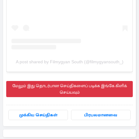
A post shared by Filmygyan South (@filmygyansouth_)
மேலும் இது தொடர்பான செய்திகளைப் படிக்க இங்கே கிளிக்
செய்யவும்
முக்கிய செய்திகள்
பிரபலமானவை