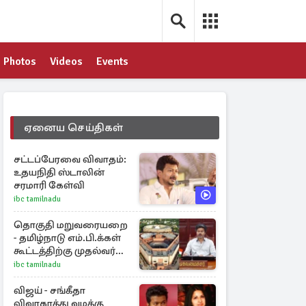
Photos
Videos
Events
ஏனைய செய்திகள்
சட்டப்பேரவை விவாதம்:
உதயநிதி ஸ்டாலின்
சரமாரி கேள்வி
ibc tamilnadu
தொகுதி மறுவரையறை
- தமிழ்நாடு எம்.பி.க்கள்
கூட்டத்திற்கு முதல்வர்
விஜய் அழைப்பு
ibc tamilnadu
விஜய் - சங்கீதா
விவாகரத்து வழக்கு