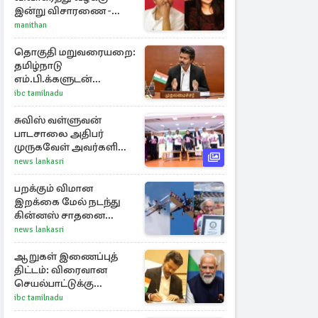
இன்று விசாரணை -
காணொளி மூலம்
manithan
ஆஜராக வாய்ப்பு
தொகுதி மறுவரையறை:
தமிழ்நாடு
எம்.பி.க்களுடன்
முதலமைச்சர் விஜய்
ibc tamilnadu
ஆலோசனை
சுவிஸ் வள்ளுவன்
பாடசாலை அதிபர்
முருகவேள் அவர்களின்
சிங்கப்பூர், மலேசியா
news lankasri
மற்றும் தமிழ்நாடு பயண
அனுபவ தொகுப்பு
பறக்கும் விமான
இறக்கை மேல் நடந்து
கின்னஸ் சாதனை
படைத்த 97 வயது
news lankasri
மூதாட்டி
ஆறுகள் இணைப்புத்
திட்டம்: விரைவான
செயல்பாட்டுக்கு
பிரதமருக்கு
ibc tamilnadu
முதலமைச்சர் கடிதம்