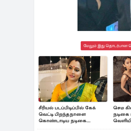
மேலும் இது தொடர்பான செ
சீரியல் படப்பிடிப்பில் கேக்
செம கி
வெட்டி பிறந்தநாளை
நடிகை ரக
கொண்டாடிய நடிகை
வெளியி
ஷமிதா... போட்டோஸ் இதோ