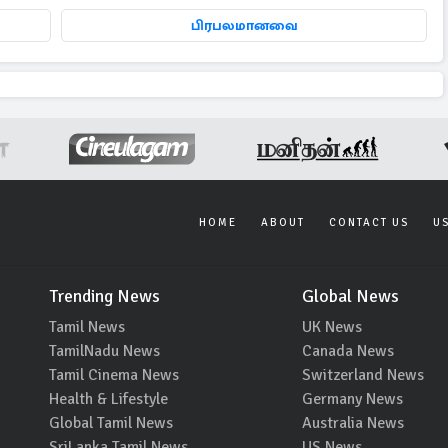
பிரபலமானவை
HOME
ABOUT
CONTACT US
U
Trending News
Global News
Tamil News
UK News
TamilNadu News
Canada News
Tamil Cinema News
Switzerland News
Health & Lifestyle
Germany News
Global Tamil News
Australia News
SriLanka Tamil News
US News