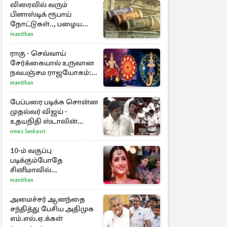
விரைவில் வரும்
பிளாஸ்டிக் ரூபாய்
நோட்டுகள்.., பழைய
காகித நோட்டுகள்
manithan
செல்லுமா?
ராகு - செவ்வாய்
சேர்க்கையால் உருவான
நவபஞ்சம ராஜயோகம்:
அதிர்ஷ்டம் பெறும் 3
manithan
ராசிகள்!
பேப்பரை படிக்க சொன்ன
முதல்வர் விஜய் -
உதயநிதி ஸ்டாலின்
கொடுத்த பதிலடி
news lankasri
10-ம் வகுப்பு
படிக்கும்போதே
சினிமாவில்
அறிமுகமான த்ரிஷா!
manithan
உண்மையை பகிர்ந்த
இயக்குநர் பிரவீன் காந்தி
அமைச்சர் ஆனந்தை
சந்தித்து பேசிய அதிமுக
எம்.எல்.ஏ.க்கள்