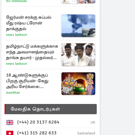
ibc tamilnadu
ஜேர்மன் சரக்கு கப்பல்
மீது ரஷ்ய ட்ரோன்
தாக்குதல்
news lankasri
தமிழ்நாட்டு மக்களுக்காக
எந்த அவமானத்தையும்
தாங்க தயார் - முதல்வர்
விஜய்
news lankasri
18 ஆண்டுகளுக்குப்
பிறகு சூரியன்- கேது
அரிய சேர்க்கை:
அதிர்ஷ்டம் பெறும் 3
manithan
ராசிகள்!
மேலதிக தொடர்புகள்
(+44) 20 3137 6284
UK
(+41) 315 282 633
Switzerland