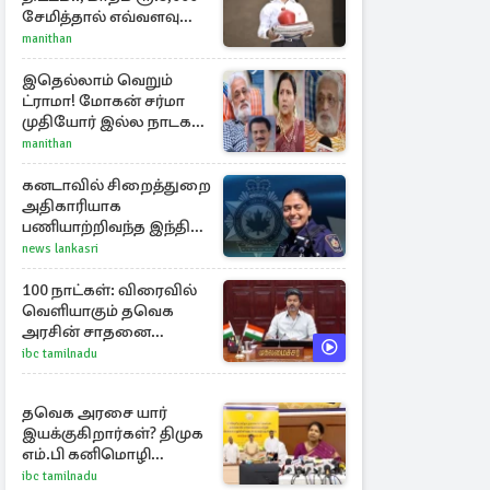
சேமித்தால் எவ்வளவு
கிடைக்கும்?
manithan
இதெல்லாம் வெறும்
ட்ராமா! மோகன் சர்மா
முதியோர் இல்ல நாடகம்
குறித்து குட்டி பத்மினி
manithan
பரபரப்பு பேட்டி
கனடாவில் சிறைத்துறை
அதிகாரியாக
பணியாற்றிவந்த இந்திய
இளம்பெண்: விபத்தில்
news lankasri
பலி
100 நாட்கள்: விரைவில்
வெளியாகும் தவெக
அரசின் சாதனை
பட்டியல்
ibc tamilnadu
தவெக அரசை யார்
இயக்குகிறார்கள்? திமுக
எம்.பி கனிமொழி
கேள்வி
ibc tamilnadu