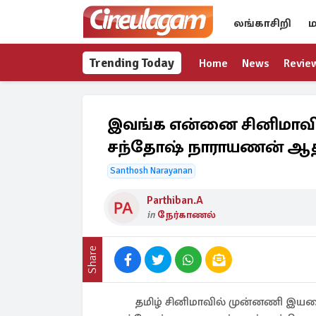
லங்காசிறி
ம
Trending Today
Home
News
Revie
இவங்க என்னை சினிமாவில்
சந்தோஷ் நாராயணன் ஆதங்க
Santhosh Narayanan
Parthiban.A
in
நேர்காணல்
Share
தமிழ் சினிமாவில் முன்னணி இயமை