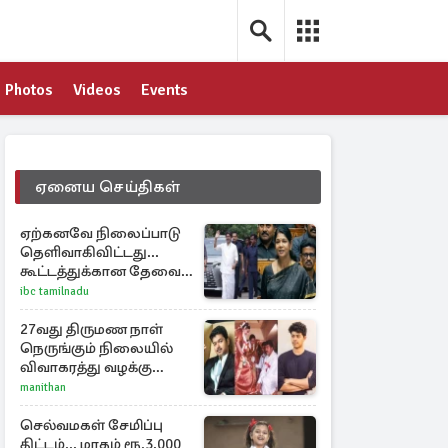
Photos
Videos
Events
ஏனைய செய்திகள்
ஏற்கனவே நிலைப்பாடு
தெளிவாகிவிட்டது...
கூட்டத்துக்கான தேவை
என்ன? - கனிமொழி
ibc tamilnadu
விமர்சனம்
27வது திருமண நாள்
நெருங்கும் நிலையில்
விவாகரத்து வழக்கு
வாபஸ்! விஜய்யுடன்
manithan
மீண்டும் இணைவாரா?
செல்வமகள் சேமிப்பு
திட்டம்.., மாதம் ரூ.3,000