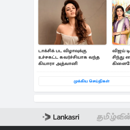
டாக்சிக் பட விழாவுக்கு
விஜய் ட
உச்சகட்ட கவர்ச்சியாக வந்த
சிந்து 
கியாரா அத்வானி
கிளைமே
தெரியு
முக்கிய செய்திகள்