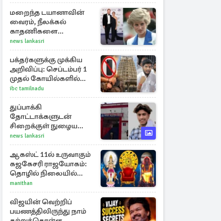
மறைந்த டயானாவின்
வைரம், நீலக்கல்
காதணிகளை
அணிந்திருந்த மேகன்
news lankasri
மார்க்கல்
பக்தர்களுக்கு முக்கிய
அறிவிப்பு: செப்டம்பர் 1
முதல் கோயில்களில்
மொபைலுக்கு தடை!
ibc tamilnadu
துப்பாக்கி
தோட்டாக்களுடன்
சிறைக்குள் நுழைய
முயன்ற பள்ளிச் சிறுமி:
news lankasri
விசாரணையின் கூறிய
காரணம்
ஆகஸ்ட் 11ல் உருவாகும்
கஜகேசரி ராஜயோகம்:
தொழில் நிலையில்
அதிர்ஷ்டம் பெறும் 3
manithan
ராசிகள்!
விஜயின் வெற்றிப்
பயணத்திலிருந்து நாம்
கற்றுக்கொள்ள