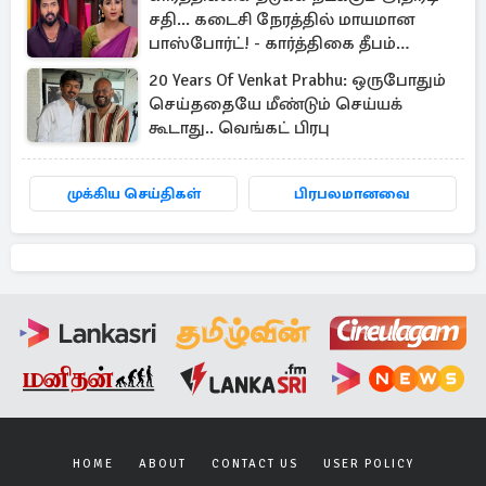
சதி... கடைசி நேரத்தில் மாயமான
பாஸ்போர்ட்! - கார்த்திகை தீபம்
இன்றைய எபிசோட் அப்டேட்
20 Years Of Venkat Prabhu: ஒருபோதும்
செய்ததையே மீண்டும் செய்யக்
கூடாது.. வெங்கட் பிரபு
முக்கிய செய்திகள்
பிரபலமானவை
HOME
ABOUT
CONTACT US
USER POLICY