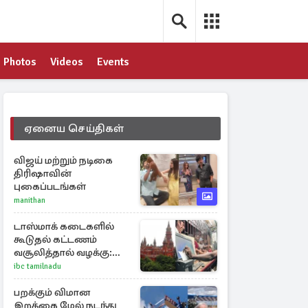
Photos
Videos
Events
ஏனைய செய்திகள்
விஜய் மற்றும் நடிகை
திரிஷாவின்
புகைப்படங்கள்
manithan
டாஸ்மாக் கடைகளில்
கூடுதல் கட்டணம்
வசூலித்தால் வழக்கு:
சென்னை
ibc tamilnadu
உயர்நீதிமன்றம் உத்தரவு
பறக்கும் விமான
இறக்கை மேல் நடந்து