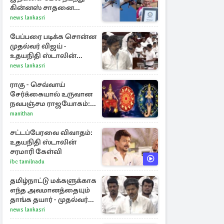
கின்னஸ் சாதனை
படைத்த 97 வயது
news lankasri
மூதாட்டி
பேப்பரை படிக்க சொன்ன
முதல்வர் விஜய் -
உதயநிதி ஸ்டாலின்
கொடுத்த பதிலடி
news lankasri
ராகு - செவ்வாய்
சேர்க்கையால் உருவான
நவபஞ்சம ராஜயோகம்:
அதிர்ஷ்டம் பெறும் 3
manithan
ராசிகள்!
சட்டப்பேரவை விவாதம்:
உதயநிதி ஸ்டாலின்
சரமாரி கேள்வி
ibc tamilnadu
தமிழ்நாட்டு மக்களுக்காக
எந்த அவமானத்தையும்
தாங்க தயார் - முதல்வர்
விஜய்
news lankasri