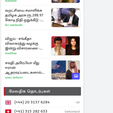
அதிர்ஷ்டம் பெறும் 3
manithan
ராசிகள்!
வறட்சியை சமாளிக்க
தமிழக அரசு ரூ.288.97
கோடி நிதி ஒதுக்கீடு -
வெளியான அரசாணை
ibc tamilnadu
விஜய் - சங்கீதா
விவாகரத்து வழக்கு
இன்று விசாரணை -
காணொளி மூலம்
manithan
ஆஜராக வாய்ப்பு
சவுதி அரேபியா மீது
ஈரான்
ஆதரவுப்படைகளால்
இருமுனைத் தாக்குதல்:
news lankasri
நெருக்கடியில் மத்திய
கிழக்கு
மேலதிக தொடர்புகள்
(+44) 20 3137 6284
UK
(+41) 315 282 633
Switzerland