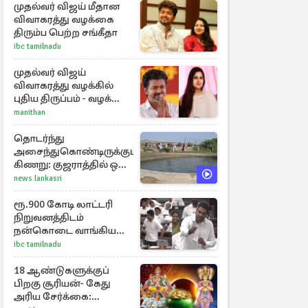
முதல்வர் விஜய் மீதான
விவாகரத்து வழக்கை
திரும்ப பெற்ற சங்கீதா
ibc tamilnadu
முதல்வர் விஜய்
விவாகரத்து வழக்கில்
புதிய திருப்பம் - வழக்கை
வாபஸ் பெற்ற சங்கீதா!
manithan
தொடர்ந்து
அசைந்துகொண்டிருக்கும்
கிணறு: குஜராத்தில் ஒரு
சுவாரஸ்ய நிகழ்வு
news lankasri
ரூ.900 கோடி லாட்டரி
நிறுவனத்திடம்
நன்கொடை வாங்கியது
ஏன்? உதயநிதி - ஆதவ்
ibc tamilnadu
விவாதம்
18 ஆண்டுகளுக்குப்
பிறகு சூரியன்- கேது
அரிய சேர்க்கை: