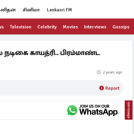
னிதன்
சினிமா
Lankasri FM
ws
Television
Celebrity
Movies
Interviews
Gossips
யல் நடிகை காயத்ரி.. பிரம்மாண்ட
2 years ago
Report
விளம்பரம்