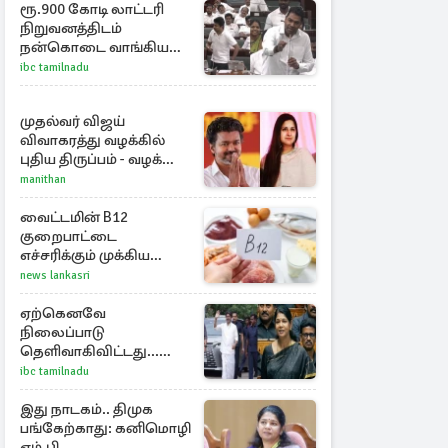
ரூ.900 கோடி லாட்டரி
நிறுவனத்திடம்
நன்கொடை வாங்கியது
ஏன்? உதயநிதி - ஆதவ்
ibc tamilnadu
விவாதம்
முதல்வர் விஜய்
விவாகரத்து வழக்கில்
புதிய திருப்பம் - வழக்கை
வாபஸ் பெற்ற சங்கீதா!
manithan
வைட்டமின் B12
குறைபாட்டை
எச்சரிக்கும் முக்கிய
அறிகுறிகள்..,
news lankasri
என்னென்ன தெரியுமா?
ஏற்கெனவே
நிலைப்பாடு
தெளிவாகிவிட்டது...
கூட்டத்துக்கான தேவை
ibc tamilnadu
என்ன? - கனிமொழி
விமர்சனம்
இது நாடகம்.. திமுக
பங்கேற்காது: கனிமொழி
எம்.பி