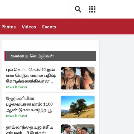
Photos
Videos
Events
ஏனைய செய்திகள்
புல் வெட்ட செல்கிறேன்
என பெருமையாக பதிவு:
கோடிக்கணக்கிலான
கஞ்சாவுடன் சிக்கிய
news lankasri
பிரித்தானிய பெண்
ஜேர்மனியின்
பழமையான மரம்: 1100
ஆண்டுகள் வாழ்ந்த யூ
மரம் கண்டுபிடிப்பு
news lankasri
தாய்லாந்தை உலுக்கிய
சம்பவம்... 9 பேர்கள்