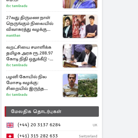
ibc tamilnadu
27வது திருமண நாள்
நெருங்கும் நிலையில்
விவாகரத்து வழக்கு
வாபஸ்! விஜய்யுடன்
manithan
மீண்டும் இணைவாரா?
வறட்சியை சமாளிக்க
தமிழக அரசு ரூ.288.97
கோடி நிதி ஒதுக்கீடு -
வெளியான அரசாணை
ibc tamilnadu
பழனி கோயில் நில
மோசடி வழக்கு:
சிறையில் இருந்த
அன்வர்தீன் மரணம்
ibc tamilnadu
மேலதிக தொடர்புகள்
(+44) 20 3137 6284
UK
(+41) 315 282 633
Switzerland