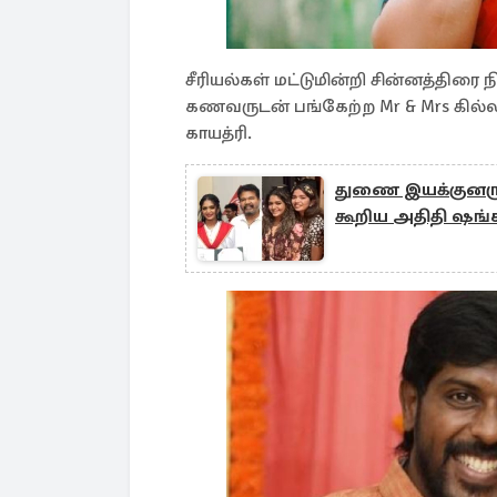
சீரியல்கள் மட்டுமின்றி சின்னத்திரை ந
கணவருடன் பங்கேற்ற Mr & Mrs கில்லா
காயத்ரி.
துணை இயக்குனருடன
கூறிய அதிதி ஷங்க