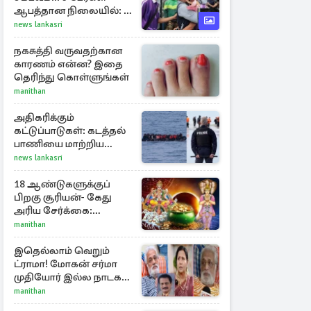
ஆபத்தான நிலையில்: 8
பேர் பலி
news lankasri
நகசுத்தி வருவதற்கான
காரணம் என்ன? இதை
தெரிந்து கொள்ளுங்கள்
manithan
அதிகரிக்கும்
கட்டுப்பாடுகள்: கடத்தல்
பாணியை மாற்றிய
ஆட்கடத்தல்காரர்கள்
news lankasri
18 ஆண்டுகளுக்குப்
பிறகு சூரியன்- கேது
அரிய சேர்க்கை:
அதிர்ஷ்டம் பெறும் 3
manithan
ராசிகள்!
இதெல்லாம் வெறும்
ட்ராமா! மோகன் சர்மா
முதியோர் இல்ல நாடகம்
குறித்து குட்டி பத்மினி
manithan
பரபரப்பு பேட்டி