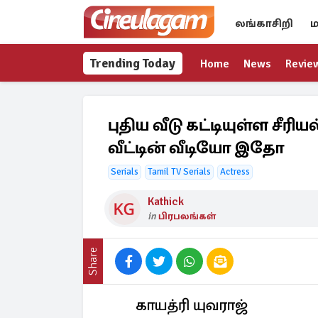
லங்காசிறி
ம
Trending Today
Home
News
Revie
புதிய வீடு கட்டியுள்ள சீரி
வீட்டின் வீடியோ இதோ
Serials
Tamil TV Serials
Actress
Kathick
in
பிரபலங்கள்
Share
காயத்ரி யுவராஜ்