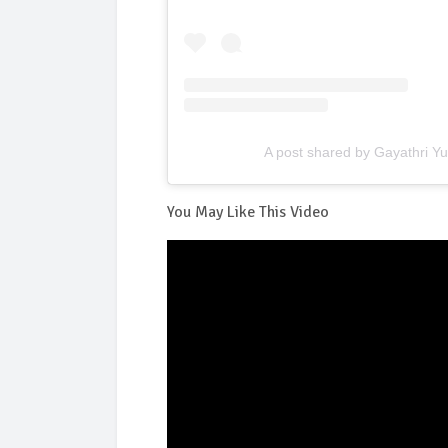
A post shared by Gayathri Yu
You May Like This Video