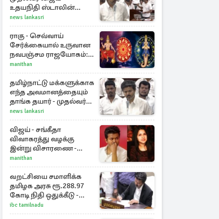
உதயநிதி ஸ்டாலின்
கொடுத்த பதிலடி
news lankasri
ராகு - செவ்வாய்
சேர்க்கையால் உருவான
நவபஞ்சம ராஜயோகம்:
அதிர்ஷ்டம் பெறும் 3
manithan
ராசிகள்!
தமிழ்நாட்டு மக்களுக்காக
எந்த அவமானத்தையும்
தாங்க தயார் - முதல்வர்
விஜய்
news lankasri
விஜய் - சங்கீதா
விவாகரத்து வழக்கு
இன்று விசாரணை -
காணொளி மூலம்
manithan
ஆஜராக வாய்ப்பு
வறட்சியை சமாளிக்க
தமிழக அரசு ரூ.288.97
கோடி நிதி ஒதுக்கீடு -
வெளியான அரசாணை
ibc tamilnadu