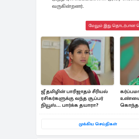
வருகின்றனர்.
மேலும் இது தொடர்பான செ
ஜீ தமிழின் பாரிஜாதம் சீரியல்
கர்ப்ப
ரசிகர்களுக்கு வந்த சூப்பர்
உண்மை 
நியூஸ்... பார்க்க தயாரா?
கொந்தளி
வீட்டுக
வரவழைத
முக்கிய செய்திகள்