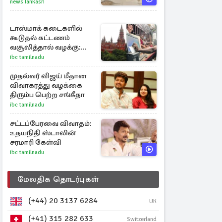
சுவாரஸ்ய நிகழ்வு
news lankasri
டாஸ்மாக் கடைகளில்
கூடுதல் கட்டணம்
வசூலித்தால் வழக்கு:
சென்னை
ibc tamilnadu
உயர்நீதிமன்றம் உத்தரவு
முதல்வர் விஜய் மீதான
விவாகரத்து வழக்கை
திரும்ப பெற்ற சங்கீதா
ibc tamilnadu
சட்டப்பேரவை விவாதம்:
உதயநிதி ஸ்டாலின்
சரமாரி கேள்வி
ibc tamilnadu
மேலதிக தொடர்புகள்
(+44) 20 3137 6284
UK
(+41) 315 282 633
Switzerland