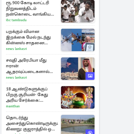
ரூ.900 கோடி லாட்டரி
நிறுவனத்திடம்
நன்கொடை வாங்கியது
ஏன்? உதயநிதி - ஆதவ்
ibc tamilnadu
விவாதம்
பறக்கும் விமான
இறக்கை மேல் நடந்து
கின்னஸ் சாதனை
படைத்த 97 வயது
news lankasri
மூதாட்டி
சவுதி அரேபியா மீது
ஈரான்
ஆதரவுப்படைகளால்
இருமுனைத் தாக்குதல்:
news lankasri
நெருக்கடியில் மத்திய
கிழக்கு
18 ஆண்டுகளுக்குப்
பிறகு சூரியன்- கேது
அரிய சேர்க்கை:
அதிர்ஷ்டம் பெறும் 3
manithan
ராசிகள்!
தொடர்ந்து
அசைந்துகொண்டிருக்கும்
கிணறு: குஜராத்தில் ஒரு