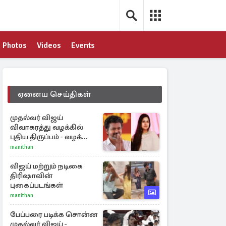
Photos
Videos
Events
ஏனைய செய்திகள்
முதல்வர் விஜய்
விவாகரத்து வழக்கில்
புதிய திருப்பம் - வழக்கை
வாபஸ் பெற்ற சங்கீதா!
manithan
விஜய் மற்றும் நடிகை
திரிஷாவின்
புகைப்படங்கள்
manithan
பேப்பரை படிக்க சொன்ன
முதல்வர் விஜய் -