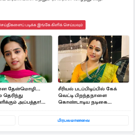
ய்திகளைப் படிக்க இங்கே கிளிக் செய்யவும்
மான தேன்மொழி...
சீரியல் படப்பிடிப்பில் கேக்
தெரிந்து
வெட்டி பிறந்தநாளை
க்கும் அப்பத்தா!
கொண்டாடிய நடிகை
்கே மருத்துவச்சியை
ஷமிதா... போட்டோஸ் இதோ
்த அதிரடி
பிரபலமானவை