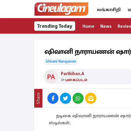
லங்காசிறி
ம
Trending Today
Home
News
Revie
ஷிவானி நாராயணன் ஷார்ட
Shivani Narayanan
Parthiban.A
in
புகைப்படம்
Share
நடிகை ஷிவானி நாராயணன் ஷார்ட்
ஸ்டில்கள்.