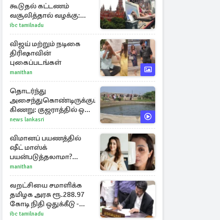
கூடுதல் கட்டணம்
வசூலித்தால் வழக்கு:
சென்னை
ibc tamilnadu
உயர்நீதிமன்றம் உத்தரவு
விஜய் மற்றும் நடிகை
திரிஷாவின்
புகைப்படங்கள்
manithan
தொடர்ந்து
அசைந்துகொண்டிருக்கும்
கிணறு: குஜராத்தில் ஒரு
சுவாரஸ்ய நிகழ்வு
news lankasri
விமானப் பயணத்தில்
ஷீட் மாஸ்க்
பயன்படுத்தலாமா?
திரிஷாவின் வைரல்
manithan
செல்ஃபிக்கு மருத்துவர்
விளக்கம்
வறட்சியை சமாளிக்க
தமிழக அரசு ரூ.288.97
கோடி நிதி ஒதுக்கீடு -
வெளியான அரசாணை
ibc tamilnadu