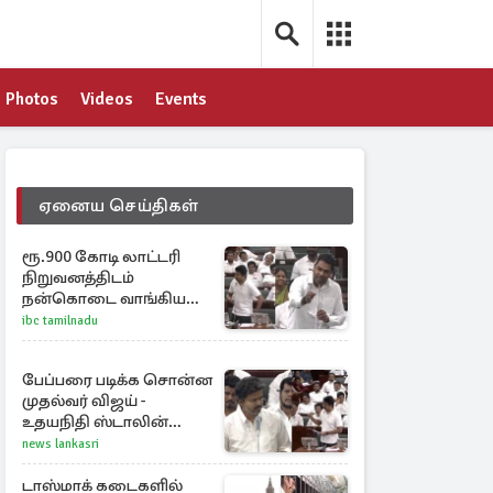
Photos
Videos
Events
ஏனைய செய்திகள்
ரூ.900 கோடி லாட்டரி
நிறுவனத்திடம்
நன்கொடை வாங்கியது
ஏன்? உதயநிதி - ஆதவ்
ibc tamilnadu
விவாதம்
பேப்பரை படிக்க சொன்ன
முதல்வர் விஜய் -
உதயநிதி ஸ்டாலின்
கொடுத்த பதிலடி
news lankasri
டாஸ்மாக் கடைகளில்