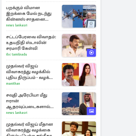
பறக்கும் விமான
இறக்கை மேல் நடந்து
கின்னஸ் சாதனை
படைத்த 97 வயது
news lankasri
மூதாட்டி
சட்டப்பேரவை விவாதம்:
உதயநிதி ஸ்டாலின்
சரமாரி கேள்வி
ibc tamilnadu
முதல்வர் விஜய்
விவாகரத்து வழக்கில்
புதிய திருப்பம் - வழக்கை
வாபஸ் பெற்ற சங்கீதா!
manithan
சவுதி அரேபியா மீது
ஈரான்
ஆதரவுப்படைகளால்
இருமுனைத் தாக்குதல்:
news lankasri
நெருக்கடியில் மத்திய
கிழக்கு
முதல்வர் விஜய் மீதான
விவாகரத்து வழக்கை
திரும்ப பெற்ற சங்கீதா