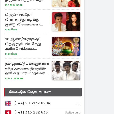
ibc tamilnadu
விஜய் - சங்கீதா
விவாகரத்து வழக்கு
இன்று விசாரணை -
காணொளி மூலம்
manithan
ஆஜராக வாய்ப்பு
18 ஆண்டுகளுக்குப்
பிறகு சூரியன்- கேது
அரிய சேர்க்கை:
அதிர்ஷ்டம் பெறும் 3
manithan
ராசிகள்!
தமிழ்நாட்டு மக்களுக்காக
எந்த அவமானத்தையும்
தாங்க தயார் - முதல்வர்
விஜய்
news lankasri
மேலதிக தொடர்புகள்
(+44) 20 3137 6284
UK
(+41) 315 282 633
Switzerland