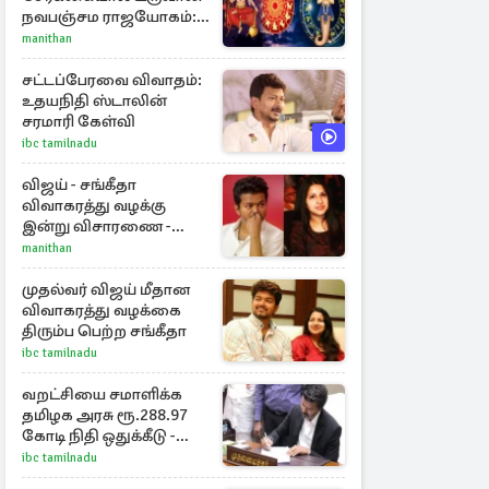
நவபஞ்சம ராஜயோகம்:
அதிர்ஷ்டம் பெறும் 3
manithan
ராசிகள்!
சட்டப்பேரவை விவாதம்:
உதயநிதி ஸ்டாலின்
சரமாரி கேள்வி
ibc tamilnadu
விஜய் - சங்கீதா
விவாகரத்து வழக்கு
இன்று விசாரணை -
காணொளி மூலம்
manithan
ஆஜராக வாய்ப்பு
முதல்வர் விஜய் மீதான
விவாகரத்து வழக்கை
திரும்ப பெற்ற சங்கீதா
ibc tamilnadu
வறட்சியை சமாளிக்க
தமிழக அரசு ரூ.288.97
கோடி நிதி ஒதுக்கீடு -
வெளியான அரசாணை
ibc tamilnadu