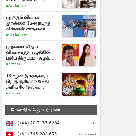
கொடுத்த பதிலடி
news lankasri
பறக்கும் விமான
இறக்கை மேல் நடந்து
கின்னஸ் சாதனை
படைத்த 97 வயது
news lankasri
மூதாட்டி
முதல்வர் விஜய்
விவாகரத்து வழக்கில்
புதிய திருப்பம் - வழக்கை
வாபஸ் பெற்ற சங்கீதா!
manithan
18 ஆண்டுகளுக்குப்
பிறகு சூரியன்- கேது
அரிய சேர்க்கை:
அதிர்ஷ்டம் பெறும் 3
manithan
ராசிகள்!
மேலதிக தொடர்புகள்
(+44) 20 3137 6284
UK
(+41) 315 282 633
Switzerland