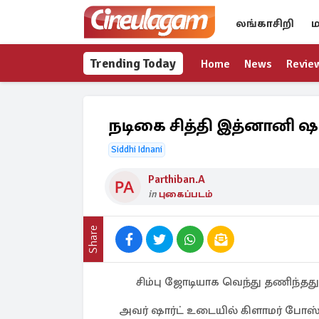
லங்காசிறி
ம
Trending Today
Home
News
Revie
நடிகை சித்தி இத்னானி ஷ
Siddhi Idnani
Parthiban.A
in
புகைப்படம்
Share
சிம்பு ஜோடியாக வெந்து தணிந்தது க
அவர் ஷார்ட் உடையில் கிளாமர் போஸ்