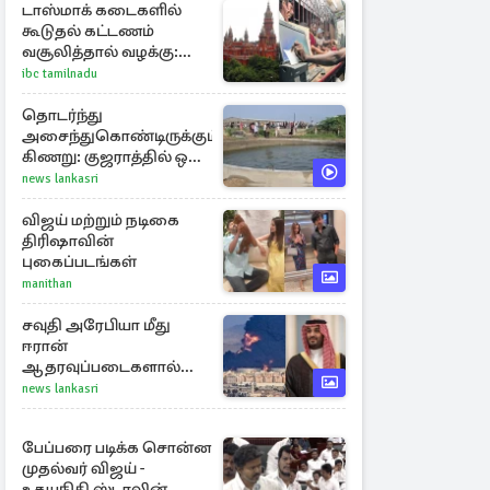
டாஸ்மாக் கடைகளில்
கூடுதல் கட்டணம்
வசூலித்தால் வழக்கு:
சென்னை
ibc tamilnadu
உயர்நீதிமன்றம் உத்தரவு
தொடர்ந்து
அசைந்துகொண்டிருக்கும்
கிணறு: குஜராத்தில் ஒரு
சுவாரஸ்ய நிகழ்வு
news lankasri
விஜய் மற்றும் நடிகை
திரிஷாவின்
புகைப்படங்கள்
manithan
சவுதி அரேபியா மீது
ஈரான்
ஆதரவுப்படைகளால்
இருமுனைத் தாக்குதல்:
news lankasri
நெருக்கடியில் மத்திய
கிழக்கு
பேப்பரை படிக்க சொன்ன
முதல்வர் விஜய் -
உதயநிதி ஸ்டாலின்