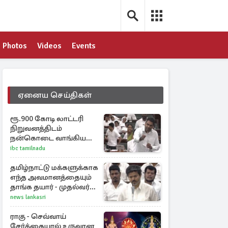
Photos
Videos
Events
ஏனைய செய்திகள்
ரூ.900 கோடி லாட்டரி
நிறுவனத்திடம்
நன்கொடை வாங்கியது
ஏன்? உதயநிதி - ஆதவ்
ibc tamilnadu
விவாதம்
தமிழ்நாட்டு மக்களுக்காக
எந்த அவமானத்தையும்
தாங்க தயார் - முதல்வர்
விஜய்
news lankasri
ராகு - செவ்வாய்
சேர்க்கையால் உருவான