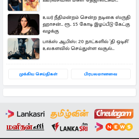
ஊர்வசியின் மகள் தேஜாலட்சுமி..
உயர் நீதிமன்றம் சென்ற நடிகை ஸ்ருதி
ஹாசன்.. ரூ. 15 கோடி இழப்பீடு கேட்கு
வழக்கு
பாக்ஸ் ஆபிஸ்: 20 நாட்களில் 'தி ஒடிசி'
உலகளவில் செய்துள்ள வசூல்..
முக்கிய செய்திகள்
பிரபலமானவை