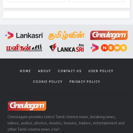
HOME
ABOUT
CONTACT US
USER POLICY
COOKIE POLICY
PRIVACY POLICY
Cineulagam provides latest Tamil cinema news, breaking news,
videos, audios, photos, movies, teasers, trailers, entertainment and
other Tamil cinema news 24x7.