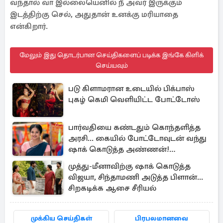
வந்தால் வா இல்லையெனில் நீ அவர் இருக்கும்
இடத்திற்கு செல், அதுதான் உனக்கு மரியாதை
என்கிறார்.
மேலும் இது தொடர்பான செய்திகளைப் படிக்க இங்கே கிளிக்
செய்யவும்
படு கிளாமரான உடையில் பிக்பாஸ்
புகழ் கெமி வெளியிட்ட போட்டோஸ்
பார்வதியை கண்டதும் கொந்தளித்த
அரசி... கையில் போட்டோவுடன் வந்து
ஷாக் கொடுத்த அண்ணன்!
சாமந்தியில் இன்று பரபரப்பு
முத்து-மீனாவிற்கு ஷாக் கொடுத்த
விஜயா, சிந்தாமணி அடுத்த பிளான்...
சிறகடிக்க ஆசை சீரியல்
முக்கிய செய்திகள்
பிரபலமானவை