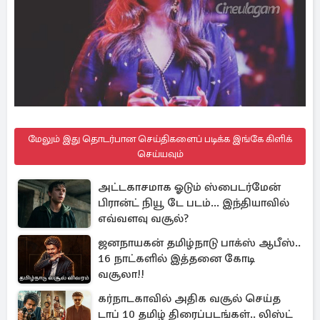
மேலும் இது தொடர்பான செய்திகளைப் படிக்க இங்கே கிளிக்
செய்யவும்
அட்டகாசமாக ஓடும் ஸ்பைடர்மேன்
பிரான்ட் நியூ டே படம்... இந்தியாவில்
எவ்வளவு வசூல்?
ஜனநாயகன் தமிழ்நாடு பாக்ஸ் ஆபீஸ்..
16 நாட்களில் இத்தனை கோடி
வசூலா!!
கர்நாடகாவில் அதிக வசூல் செய்த
டாப் 10 தமிழ் திரைப்படங்கள்.. லிஸ்ட்