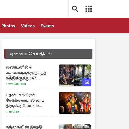
Photos
Videos
Events
ஏனைய செய்திகள்
லண்டனில் 4
ஆண்களுக்கு நடந்த
கத்திக்குத்து: 47
வயதுடைய பெண்
news lankasri
ஒருவர் கைது
புதன்–சுக்கிரன்
சேர்க்கையால் லாப
திருஷ்டி யோகம்:
அதிர்ஷ்டம் பெறும் டாப் 3
manithan
ராசிகள்!
தந்தையின் இறுதி