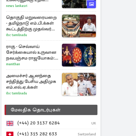
தீவிரமாகக் களமிறங்கிய
news lankasri
நேட்டோ
தொகுதி மறுவரையறை
- தமிழ்நாடு எம்.பி.க்கள்
கூட்டத்திற்கு முதல்வர்
விஜய் அழைப்பு
ibc tamilnadu
ராகு - செவ்வாய்
சேர்க்கையால் உருவான
நவபஞ்சம ராஜயோகம்:
அதிர்ஷ்டம் பெறும் 3
manithan
ராசிகள்!
அமைச்சர் ஆனந்தை
சந்தித்து பேசிய அதிமுக
எம்.எல்.ஏ.க்கள்
ibc tamilnadu
மேலதிக தொடர்புகள்
(+44) 20 3137 6284
UK
(+41) 315 282 633
Switzerland