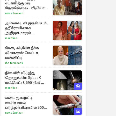
சடங்கிற்கு வர
நேரமில்லை - வீடியோ
காலில் பார்த்த மகள்கள்
news lankasri
அம்மாவுடன் முதல் படம்...
ஹீரோயினாக
அறிமுகமாகும்
ஊர்வசியின் மகள்
manithan
தேஜலட்சுமி!
மோடி வீடியோ நீக்க
விவகாரம்: மெட்டா
மன்னிப்பு
ibc tamilnadu
நிலவில் விழுந்து
நொறுங்கிய SpaceX
ராக்கெட்: 8,690 கி.மீ வேக
மோதலால் உருவான
manithan
புதிய பள்ளம்!
எடை குறைப்பு
ஊசிகளால்
பிரித்தானியாவில் 300
சதவீதம் அதிகரித்த
news lankasri