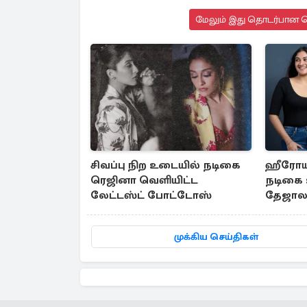
மேலும் இது தொடர்பான செ
சிவப்பு நிற உடையில் நடிகை
ஹீரோய
ரெஜினா வெளியிட்ட
நடிகை 
லேட்டஸ்ட் போட்டோஸ்
தேஜாலட்
முக்கிய செய்திகள்