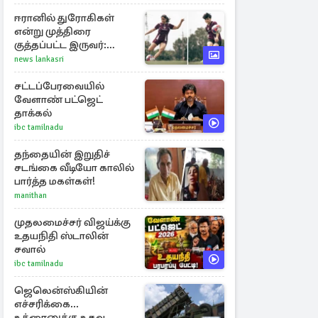
இறப்பு எண்ணிக்கை
ஈரானில் துரோகிகள்
என்று முத்திரை
குத்தப்பட்ட இருவர்:
குடியுரிமை அளித்த நாடு
news lankasri
சட்டப்பேரவையில்
வேளாண் பட்ஜெட்
தாக்கல்
ibc tamilnadu
தந்தையின் இறுதிச்
சடங்கை வீடியோ காலில்
பார்த்த மகள்கள்!
manithan
முதலமைச்சர் விஜய்க்கு
உதயநிதி ஸ்டாலின்
சவால்
ibc tamilnadu
ஜெலென்ஸ்கியின்
எச்சரிக்கை...
உக்ரைனுக்கு உதவ