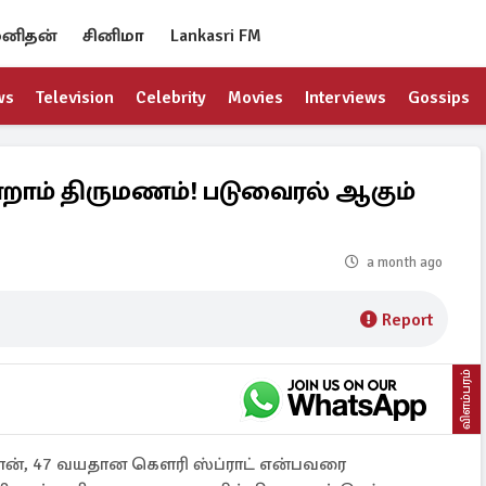
னிதன்
சினிமா
Lankasri FM
ws
Television
Celebrity
Movies
Interviews
Gossips
ன்றாம் திருமணம்! படுவைரல் ஆகும்
a month ago
Report
விளம்பரம்
்கான், 47 வயதான கௌரி ஸ்ப்ராட் என்பவரை