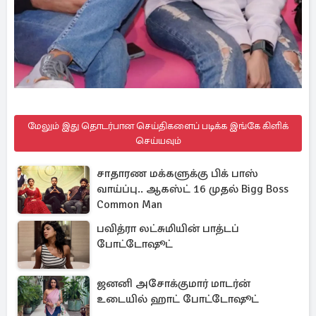
மேலும் இது தொடர்பான செய்திகளைப் படிக்க இங்கே கிளிக்
செய்யவும்
சாதாரண மக்களுக்கு பிக் பாஸ்
வாய்ப்பு.. ஆகஸ்ட் 16 முதல் Bigg Boss
Common Man
பவித்ரா லட்சுமியின் பாத்டப்
போட்டோஷூட்
ஜனனி அசோக்குமார் மாடர்ன்
உடையில் ஹாட் போட்டோஷூட்