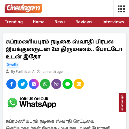
Trending
Home
News
Reviews
Interviews
சுப்ரமணியபுரம் நடிகை ஸ்வாதி பிரபல
இயக்குனருடன் 2ம் திருமணம்.. போட்டோ
உடன் இதோ
Swathi
By Parthiban A
a month ago
விளம்பரம்
சுப்ரமணியபுரம் நடிகை ஸ்வாதி ரெட்டியை
தெரியாதவர்கள் இருக்க முடியாது. அவர் போராளி,