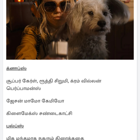
க்ளாப்ஸ்
சூப்பர் கேர்ள், ரூத்தி சிறுமி, க்ரம் வில்லன்
பெர்ப்பாமன்ஸ்
ஜேசன் மாமோ கேமியோ
கிளைமேக்ஸ் சண்டைகாட்சி
பல்ப்ஸ்
மிக மந்தமாக நகரும் திரைக்கதை