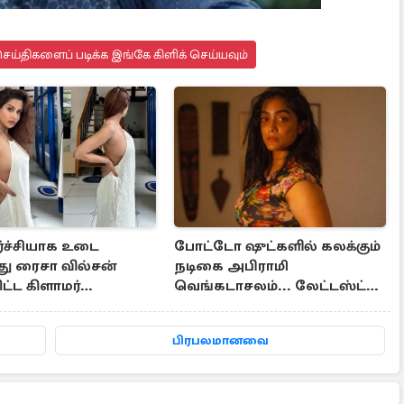
ய்திகளைப் படிக்க இங்கே கிளிக் செய்யவும்
ர்ச்சியாக உடை
போட்டோ ஷுட்களில் கலக்கும்
ு ரைசா வில்சன்
நடிகை அபிராமி
ட்ட கிளாமர்
வெங்கடாசலம்... லேட்டஸ்ட்
படங்கள்
க்ளிக்ஸ்
பிரபலமானவை