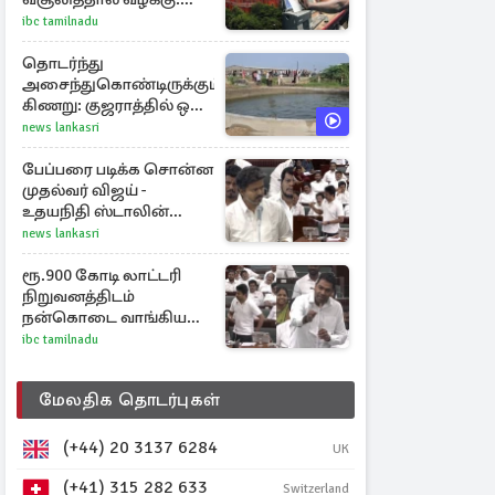
சென்னை
ibc tamilnadu
உயர்நீதிமன்றம் உத்தரவு
தொடர்ந்து
அசைந்துகொண்டிருக்கும்
கிணறு: குஜராத்தில் ஒரு
சுவாரஸ்ய நிகழ்வு
news lankasri
பேப்பரை படிக்க சொன்ன
முதல்வர் விஜய் -
உதயநிதி ஸ்டாலின்
கொடுத்த பதிலடி
news lankasri
ரூ.900 கோடி லாட்டரி
நிறுவனத்திடம்
நன்கொடை வாங்கியது
ஏன்? உதயநிதி - ஆதவ்
ibc tamilnadu
விவாதம்
மேலதிக தொடர்புகள்
(+44) 20 3137 6284
UK
(+41) 315 282 633
Switzerland