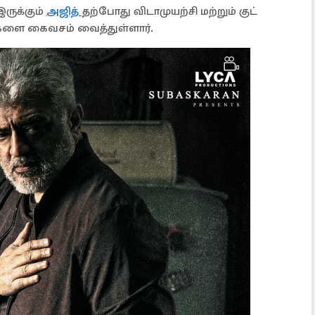
இருக்கும்
அஜித்
தற்போது விடாமுயற்சி மற்றும் குட்
்களை கைவசம் வைத்துள்ளார்.