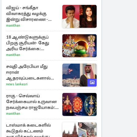
விஜய் - சங்கீதா
விவாகரத்து வழக்கு
இன்று விசாரணை -
காணொளி மூலம்
manithan
ஆஜராக வாய்ப்பு
18 ஆண்டுகளுக்குப்
பிறகு சூரியன்- கேது
அரிய சேர்க்கை:
அதிர்ஷ்டம் பெறும் 3
manithan
ராசிகள்!
சவுதி அரேபியா மீது
ஈரான்
ஆதரவுப்படைகளால்
இருமுனைத் தாக்குதல்:
news lankasri
நெருக்கடியில் மத்திய
கிழக்கு
ராகு - செவ்வாய்
சேர்க்கையால் உருவான
நவபஞ்சம ராஜயோகம்:
அதிர்ஷ்டம் பெறும் 3
manithan
ராசிகள்!
டாஸ்மாக் கடைகளில்
கூடுதல் கட்டணம்
வசூலித்தால் வழக்கு: