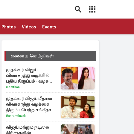
Photos
Videos
Events
ஏனைய செய்திகள்
முதல்வர் விஜய்
விவாகரத்து வழக்கில்
புதிய திருப்பம் - வழக்கை
வாபஸ் பெற்ற சங்கீதா!
manithan
முதல்வர் விஜய் மீதான
விவாகரத்து வழக்கை
திரும்ப பெற்ற சங்கீதா
ibc tamilnadu
விஜய் மற்றும் நடிகை
திரிஷாவின்