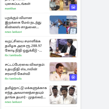
புகைப்படங்கள்
manithan
பறக்கும் விமான
இறக்கை மேல் நடந்து
கின்னஸ் சாதனை
படைத்த 97 வயது
news lankasri
மூதாட்டி
வறட்சியை சமாளிக்க
தமிழக அரசு ரூ.288.97
கோடி நிதி ஒதுக்கீடு -
வெளியான அரசாணை
ibc tamilnadu
சட்டப்பேரவை விவாதம்:
உதயநிதி ஸ்டாலின்
சரமாரி கேள்வி
ibc tamilnadu
தமிழ்நாட்டு மக்களுக்காக
எந்த அவமானத்தையும்
தாங்க தயார் - முதல்வர்
விஜய்
news lankasri