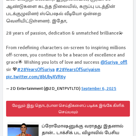
ஆண்டுகளை கடந்த நிலையில், கருப்பு படத்தின்
படக்குழுவினர் ஸ்பெஷல் வீடியோ ஒன்றை
வெளியிட்டுள்ளனர். இதோ,
28 years of passion, dedication & unmatched brilliance💫
From redefining characters on-screen to inspiring millions
off-screen, you continue to be a beacon of excellence and
grace🌟 Wishing you lots of love and success
@Suriya_offl
sir 💖
#28YearsOfSuriya
#28YearsOfSuriyaism
pic.twitter.com/8bUbyXVR6y
— 2D Entertainment (@2D_ENTPVTLTD)
September 6, 2025
மேலும் இது தொடர்பான செய்திகளைப் படிக்க இங்கே கிளிக்
செய்யவும்
ப்ரோமோஷனுக்கு வராதது இதனால்
தான்.. டாக்சிக் பட விழாவில் பேசிய