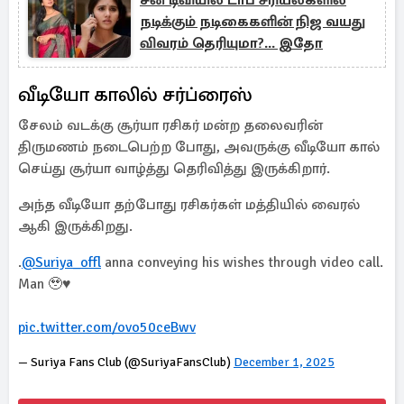
சன் டிவியில் டாப் சீரியல்களில்
நடிக்கும் நடிகைகளின் நிஜ வயது
விவரம் தெரியுமா?... இதோ
வீடியோ காலில் சர்ப்ரைஸ்
சேலம் வடக்கு சூர்யா ரசிகர் மன்ற தலைவரின்
திருமணம் நடைபெற்ற போது, அவருக்கு வீடியோ கால்
செய்து சூர்யா வாழ்த்து தெரிவித்து இருக்கிறார்.
அந்த வீடியோ தற்போது ரசிகர்கள் மத்தியில் வைரல்
ஆகி இருக்கிறது.
.
@Suriya_offl
anna conveying his wishes through video call.
Man 🥹♥️
pic.twitter.com/ovo50ceBwv
— Suriya Fans Club (@SuriyaFansClub)
December 1, 2025