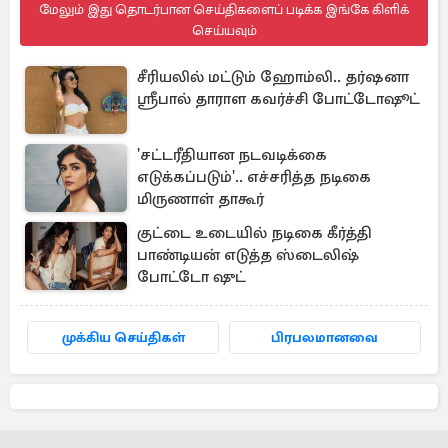
மேலும் இது தொடர்பான செய்திகளைப் படிக்க இங்கே கிளிக்
செய்யவும்
சீரியலில் மட்டும் ஹோம்லி.. தர்ஷனா
ஸ்ரீபால் தாராள கவர்ச்சி போட்டோஷூட்
'சட்டரீதியான நடவடிக்கை
எடுக்கப்படும்'.. எச்சரித்த நடிகை
மிருணாள் தாகூர்
குட்டை உடையில் நடிகை கீர்த்தி
பாண்டியன் எடுத்த ஸ்டைலிஷ்
போட்டோ ஷுட்
முக்கிய செய்திகள்
பிரபலமானவை