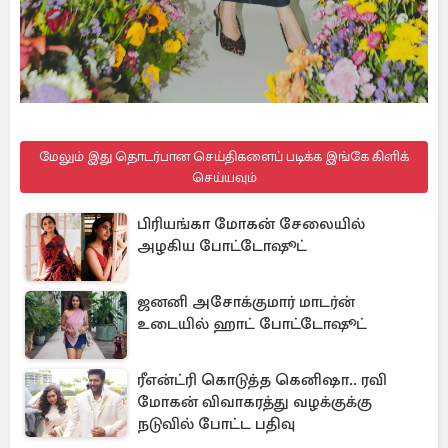
மேலும் இது தொடர்பான செய்திகளைப் படிக்க இங்கே கிளிக்
செய்யவும்
பிரியங்கா மோகன் சேலையில்
அழகிய போட்டோஷூட்
ஜனனி அசோக்குமார் மாடர்ன்
உடையில் ஹாட் போட்டோஷூட்
ரீஎன்ட்ரி கொடுத்த கெனிஷா.. ரவி
மோகன் விவாகரத்து வழக்குக்கு
நடுவில் போட்ட பதிவு