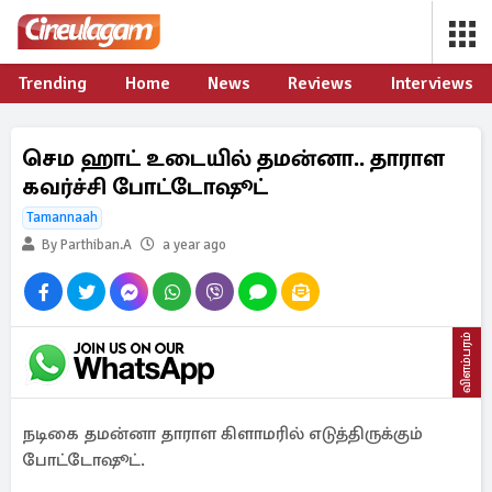
Trending
Home
News
Reviews
Interviews
செம ஹாட் உடையில் தமன்னா.. தாராள
கவர்ச்சி போட்டோஷூட்
Tamannaah
By Parthiban.A
a year ago
விளம்பரம்
நடிகை தமன்னா தாராள கிளாமரில் எடுத்திருக்கும்
போட்டோஷூட்.