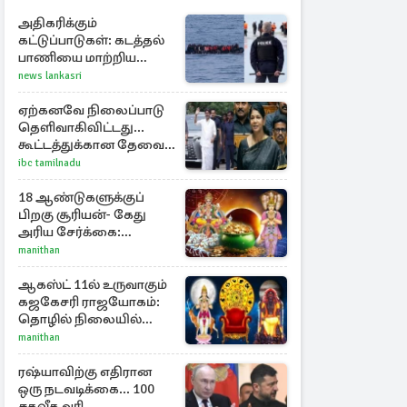
அதிகரிக்கும்
கட்டுப்பாடுகள்: கடத்தல்
பாணியை மாற்றிய
ஆட்கடத்தல்காரர்கள்
news lankasri
ஏற்கனவே நிலைப்பாடு
தெளிவாகிவிட்டது...
கூட்டத்துக்கான தேவை
என்ன? - கனிமொழி
ibc tamilnadu
விமர்சனம்
18 ஆண்டுகளுக்குப்
பிறகு சூரியன்- கேது
அரிய சேர்க்கை:
அதிர்ஷ்டம் பெறும் 3
manithan
ராசிகள்!
ஆகஸ்ட் 11ல் உருவாகும்
கஜகேசரி ராஜயோகம்:
தொழில் நிலையில்
அதிர்ஷ்டம் பெறும் 3
manithan
ராசிகள்!
ரஷ்யாவிற்கு எதிரான
ஒரு நடவடிக்கை... 100
சதவீத வரி