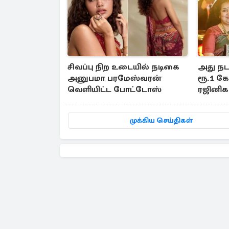
சிவப்பு நிற உடையில் நடிகை
அது நட
அனுபமா பரமேஸ்வரன்
ரூ.1 கோ
வெளியிட்ட போட்டோஸ்
ரஜினிகா
முக்கிய செய்திகள்