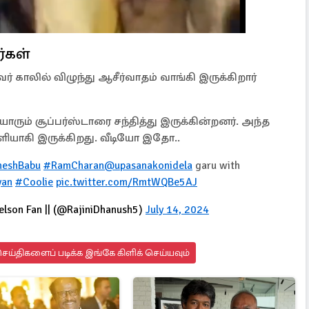
்கள்
ர் காலில் விழுந்து ஆசீர்வாதம் வாங்கி இருக்கிறார்
ரும் சூப்பர்ஸ்டாரை சந்தித்து இருக்கின்றனர். அந்த
யாகி இருக்கிறது. வீடியோ இதோ..
eshBabu
#RamCharan
@upasanakonidela
garu with
yan
#Coolie
pic.twitter.com/RmtWQBe5AJ
Nelson Fan || (@RajiniDhanush5)
July 14, 2024
ய்திகளைப் படிக்க இங்கே கிளிக் செய்யவும்