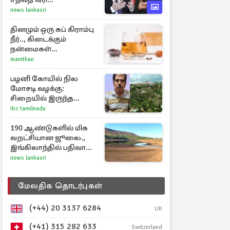
அச்சுறுத்தலில் சீனாவும்
news lankasri
இந்தியாவும்
தினமும் ஒரு கப் கிராம்பு
நீர்.., கிடைக்கும்
நன்மைகள்
என்னென்ன?
manithan
பழனி கோயில் நில
மோசடி வழக்கு:
சிறையில் இருந்த
அன்வர்தீன் மரணம்
ibc tamilnadu
190 ஆண்டுகளில் மிக
வறட்சியான ஜூலை.,
இங்கிலாந்தில் பதிவான
வானிலை சாதனை
news lankasri
மேலதிக தொடர்புகள்
(+44) 20 3137 6284
UK
(+41) 315 282 633
Switzerland