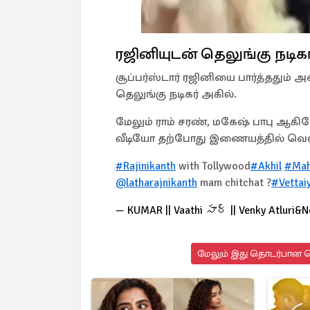
ரஜினியுடன் தெலுங்கு நடிகர
சூப்பர்ஸ்டார் ரஜினியை பார்த்ததும் அவ
தெலுங்கு நடிகர் அகில்.
மேலும் ராம் சரண், மகேஷ் பாபு ஆகியோ
வீடியோ தற்போது இணையத்தில் வெளி
#Rajinikanth
with Tollywood
#Akhil
#Mah
@latharajnikanth
mam chitchat ?
#Vettai
— KUMAR || Vaathi సార్ || Venky Atluri&
மேலும் இது தொடர்பான செ