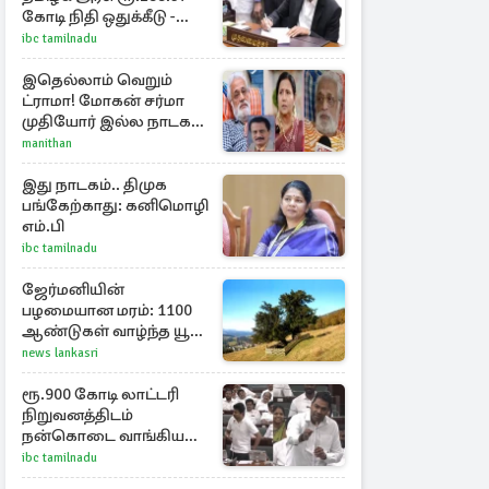
கோடி நிதி ஒதுக்கீடு -
வெளியான அரசாணை
ibc tamilnadu
இதெல்லாம் வெறும்
ட்ராமா! மோகன் சர்மா
முதியோர் இல்ல நாடகம்
குறித்து குட்டி பத்மினி
manithan
பரபரப்பு பேட்டி
இது நாடகம்.. திமுக
பங்கேற்காது: கனிமொழி
எம்.பி
ibc tamilnadu
ஜேர்மனியின்
பழமையான மரம்: 1100
ஆண்டுகள் வாழ்ந்த யூ
மரம் கண்டுபிடிப்பு
news lankasri
ரூ.900 கோடி லாட்டரி
நிறுவனத்திடம்
நன்கொடை வாங்கியது
ஏன்? உதயநிதி - ஆதவ்
ibc tamilnadu
விவாதம்