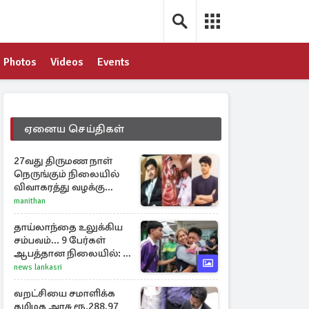
Photos
Videos
Events
ஏனைய செய்திகள்
27வது திருமண நாள்
நெருங்கும் நிலையில்
விவாகரத்து வழக்கு
வாபஸ்! விஜய்யுடன்
manithan
மீண்டும் இணைவாரா?
தாய்லாந்தை உலுக்கிய
சம்பவம்... 9 பேர்கள்
ஆபத்தான நிலையில்: 8
பேர் பலி
news lankasri
வறட்சியை சமாளிக்க
தமிழக அரசு ரூ.288.97