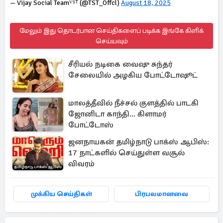
— Vijay Social Teamⱽˢᵀ (@TST_Offcl)
August 18, 2025
மேலும் இது தொடர்பான செய்திகளைப் படிக்க இங்கே கிளிக்
செய்யவும்
சீரியல் நடிகை வைஷு சுந்தர்
சேலையில் அழகிய போட்டோஷூட்
மாலத்தீவில் நீச்சல் குளத்தில் பாடகி
ஜோனிடா காந்தி... கிளாமர்
போட்டோஸ்
ஜனநாயகன் தமிழ்நாடு பாக்ஸ் ஆபிஸ்:
17 நாட்களில் செய்துள்ள வசூல்
விவரம்
முக்கிய செய்திகள்
பிரபலமானவை