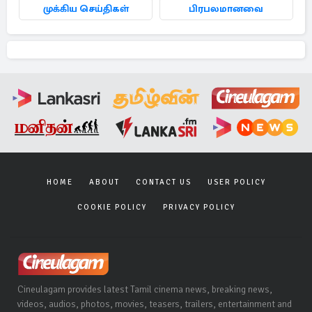
முக்கிய செய்திகள்
பிரபலமானவை
HOME
ABOUT
CONTACT US
USER POLICY
COOKIE POLICY
PRIVACY POLICY
Cineulagam provides latest Tamil cinema news, breaking news,
videos, audios, photos, movies, teasers, trailers, entertainment and