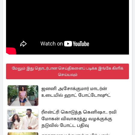
மேலும் இது தொடர்பான செய்திகளைப் படிக்க இங்கே கிளிக்
செய்யவும்
ஜனனி அசோக்குமார் மாடர்ன்
உடையில் ஹாட் போட்டோஷூட்
ரீஎன்ட்ரி கொடுத்த கெனிஷா.. ரவி
மோகன் விவாகரத்து வழக்குக்கு
நடுவில் போட்ட பதிவு