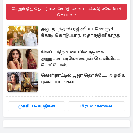
மேலும் இது தொடர்பான செய்திகளைப் படிக்க இங்கே கிளிக்
செய்யவும்
அது நடந்தால் ரஜினி உடனே ரூ.1
கோடி கொடுப்பார்: லதா ரஜினிகாந்த்
சிவப்பு நிற உடையில் நடிகை
அனுபமா பரமேஸ்வரன் வெளியிட்ட
போட்டோஸ்
வெளிநாட்டில் பூஜா ஹெக்டே.. அழகிய
புகைப்படங்கள்
முக்கிய செய்திகள்
பிரபலமானவை