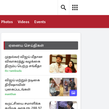
Photos
Videos
Events
ஏனைய செய்திகள்
முதல்வர் விஜய் மீதான
விவாகரத்து வழக்கை
திரும்ப பெற்ற சங்கீதா
ibc tamilnadu
விஜய் மற்றும் நடிகை
திரிஷாவின்
புகைப்படங்கள்
manithan
வறட்சியை சமாளிக்க
தமிழக அரசு ரூ.288.97