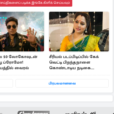
ய்திகளைப் படிக்க இங்கே கிளிக் செய்யவும்
ாஸ் 10 லோகோவுடன்
சீரியல் படப்பிடிப்பில் கேக்
ுது ப்ரோமோ!
வெட்டி பிறந்தநாளை
்தில் வைரல்
கொண்டாடிய நடிகை
ஷமிதா... போட்டோஸ் இதோ
பிரபலமானவை