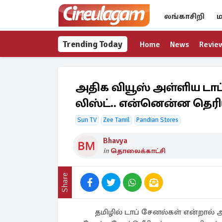
லங்காசிறி
ம
Trending Today
Home
News
Revie
அதிக வியூஸ் அள்ளிய டாப்
லிஸ்ட்.. என்னென்ன தெரி
Sun TV
Zee Tamil
Pandian Stores
Bhavya
in
தொலைக்காட்சி
Share
தமிழில் டாப் சேனல்கள் என்றால் அது