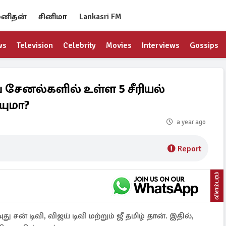
னிதன்
சினிமா
Lankasri FM
ws
Television
Celebrity
Movies
Interviews
Gossips
 சேனல்களில் உள்ள 5 சீரியல்
யுமா?
a year ago
Report
விளம்பரம்
 சன் டிவி, விஜய் டிவி மற்றும் ஜீ தமிழ் தான். இதில்,