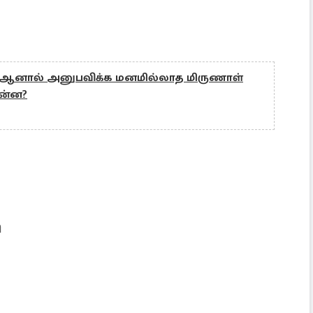
் ஆனால் அனுபவிக்க மனமில்லாத மிருணாள்
என்ன?
ி