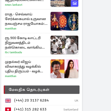
இருமுனைத் தாக்குதல்:
news lankasri
நெருக்கடியில் மத்திய
கிழக்கு
ராகு - செவ்வாய்
சேர்க்கையால் உருவான
நவபஞ்சம ராஜயோகம்:
அதிர்ஷ்டம் பெறும் 3
manithan
ராசிகள்!
ரூ.900 கோடி லாட்டரி
நிறுவனத்திடம்
நன்கொடை வாங்கியது
ஏன்? உதயநிதி - ஆதவ்
ibc tamilnadu
விவாதம்
முதல்வர் விஜய்
விவாகரத்து வழக்கில்
புதிய திருப்பம் - வழக்கை
வாபஸ் பெற்ற சங்கீதா!
manithan
மேலதிக தொடர்புகள்
(+44) 20 3137 6284
UK
(+41) 315 282 633
Switzerland