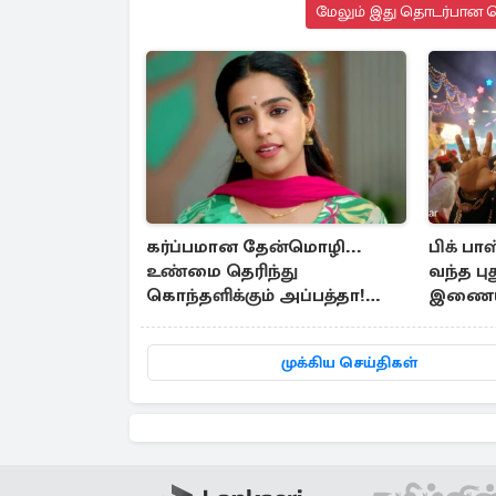
மேலும் இது தொடர்பான செ
கர்ப்பமான தேன்மொழி...
பிக் ப
உண்மை தெரிந்து
வந்த ப
கொந்தளிக்கும் அப்பத்தா!
இணையத
வீட்டுக்கே மருத்துவச்சியை
வரவழைத்த அதிரடி
முக்கிய செய்திகள்