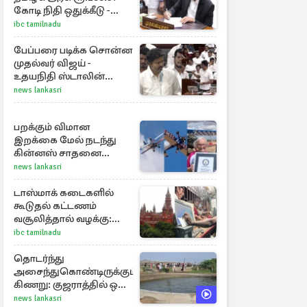
கோடி நிதி ஒதுக்கீடு -
வெளியான அரசாணை
ibc tamilnadu
பேப்பரை படிக்க சொன்ன
முதல்வர் விஜய் -
உதயநிதி ஸ்டாலின்
கொடுத்த பதிலடி
news lankasri
பறக்கும் விமான
இறக்கை மேல் நடந்து
கின்னஸ் சாதனை
படைத்த 97 வயது
news lankasri
மூதாட்டி
டாஸ்மாக் கடைகளில்
கூடுதல் கட்டணம்
வசூலித்தால் வழக்கு:
சென்னை
ibc tamilnadu
உயர்நீதிமன்றம் உத்தரவு
தொடர்ந்து
அசைந்துகொண்டிருக்கும்
கிணறு: குஜராத்தில் ஒரு
சுவாரஸ்ய நிகழ்வு
news lankasri