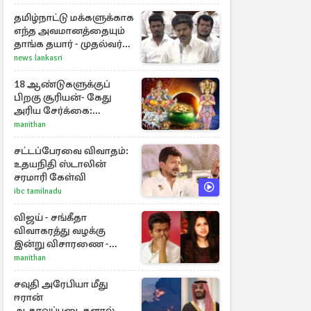
தமிழ்நாட்டு மக்களுக்காக
எந்த அவமானத்தையும்
தாங்க தயார் - முதல்வர்
விஜய்
news lankasri
18 ஆண்டுகளுக்குப்
பிறகு சூரியன்- கேது
அரிய சேர்க்கை:
அதிர்ஷ்டம் பெறும் 3
manithan
ராசிகள்!
சட்டப்பேரவை விவாதம்:
உதயநிதி ஸ்டாலின்
சரமாரி கேள்வி
ibc tamilnadu
விஜய் - சங்கீதா
விவாகரத்து வழக்கு
இன்று விசாரணை -
காணொளி மூலம்
manithan
ஆஜராக வாய்ப்பு
சவுதி அரேபியா மீது
ஈரான்
ஆதரவுப்படைகளால்