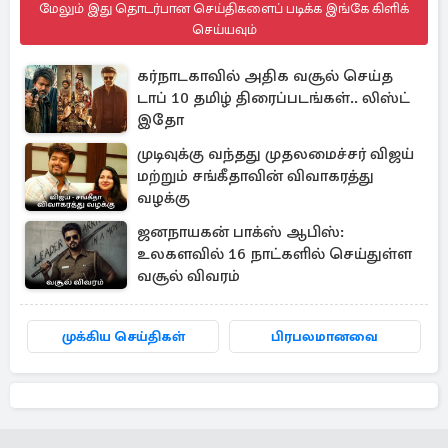
மேலும் இது தொடர்பான செய்திகளைப் படிக்க இங்கே கிளிக்
செய்யவும்
கர்நாடகாவில் அதிக வசூல் செய்த
டாப் 10 தமிழ் திரைப்படங்கள்.. லிஸ்ட்
இதோ
முடிவுக்கு வந்தது முதலமைச்சர் விஜய்
மற்றும் சங்கீதாவின் விவாகரத்து
வழக்கு
ஜனநாயகன் பாக்ஸ் ஆபிஸ்:
உலகளவில் 16 நாட்களில் செய்துள்ள
வசூல் விவரம்
முக்கிய செய்திகள்
பிரபலமானவை