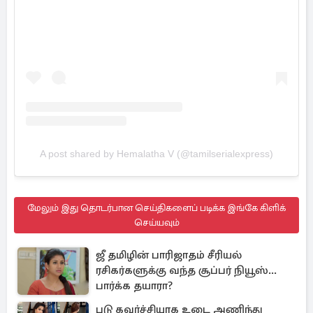
A post shared by Hemalatha V (@tamilserialexpress)
மேலும் இது தொடர்பான செய்திகளைப் படிக்க இங்கே கிளிக்
செய்யவும்
ஜீ தமிழின் பாரிஜாதம் சீரியல்
ரசிகர்களுக்கு வந்த சூப்பர் நியூஸ்...
பார்க்க தயாரா?
படு கவர்ச்சியாக உடை அணிந்து