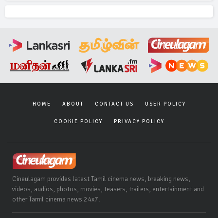
HOME
ABOUT
CONTACT US
USER POLICY
COOKIE POLICY
PRIVACY POLICY
Cineulagam provides latest Tamil cinema news, breaking news,
videos, audios, photos, movies, teasers, trailers, entertainment and
other Tamil cinema news 24x7.