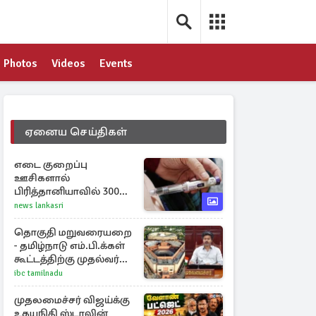
Photos
Videos
Events
ஏனைய செய்திகள்
எடை குறைப்பு
ஊசிகளால்
பிரித்தானியாவில் 300
சதவீதம் அதிகரித்த
news lankasri
இறப்பு எண்ணிக்கை
தொகுதி மறுவரையறை
- தமிழ்நாடு எம்.பி.க்கள்
கூட்டத்திற்கு முதல்வர்
விஜய் அழைப்பு
ibc tamilnadu
முதலமைச்சர் விஜய்க்கு
உதயநிதி ஸ்டாலின்