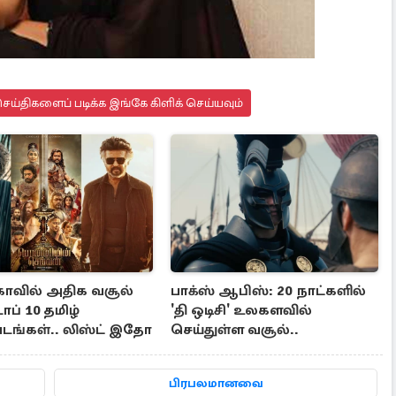
ய்திகளைப் படிக்க இங்கே கிளிக் செய்யவும்
காவில் அதிக வசூல்
பாக்ஸ் ஆபிஸ்: 20 நாட்களில்
ாப் 10 தமிழ்
'தி ஒடிசி' உலகளவில்
படங்கள்.. லிஸ்ட் இதோ
செய்துள்ள வசூல்..
பிரபலமானவை