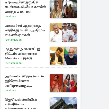
தந்தையின் இறுதிச்
சடங்கை வீடியோ காலில்
பார்த்த மகள்கள்!
manithan
அமைச்சர் ஆனந்தை
சந்தித்து பேசிய அதிமுக
எம்.எல்.ஏ.க்கள்
ibc tamilnadu
ஆறுகள் இணைப்புத்
திட்டம்: விரைவான
செயல்பாட்டுக்கு
பிரதமருக்கு
ibc tamilnadu
முதலமைச்சர் கடிதம்
அம்மாவுடன் முதல் படம்...
ஹீரோயினாக
அறிமுகமாகும்
ஊர்வசியின் மகள்
manithan
தேஜலட்சுமி!
ஜெலென்ஸ்கியின்
எச்சரிக்கை...
உக்ரைனுக்கு உதவ