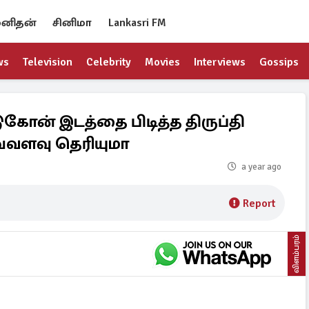
னிதன்
சினிமா
Lankasri FM
ws
Television
Celebrity
Movies
Interviews
Gossips
டுகோன் இடத்தை பிடித்த திருப்தி
 எவ்வளவு தெரியுமா
a year ago
Report
விளம்பரம்