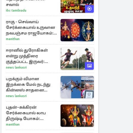
சவால்
ibc tamilnadu
ராகு - செவ்வாய்
சேர்க்கையால் உருவான
நவபஞ்சம ராஜயோகம்:
அதிர்ஷ்டம் பெறும் 3
manithan
ராசிகள்!
ஈரானில் துரோகிகள்
என்று முத்திரை
குத்தப்பட்ட இருவர்:
குடியுரிமை அளித்த நாடு
news lankasri
பறக்கும் விமான
இறக்கை மேல் நடந்து
கின்னஸ் சாதனை
படைத்த 97 வயது
news lankasri
மூதாட்டி
புதன்–சுக்கிரன்
சேர்க்கையால் லாப
திருஷ்டி யோகம்:
அதிர்ஷ்டம் பெறும் டாப் 3
manithan
ராசிகள்!