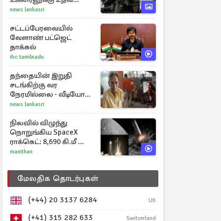
தீவிரமாகக் களமிறங்கிய
news lankasri
நேட்டோ
சட்டப்பேரவையில்
வேளாண் பட்ஜெட்
தாக்கல்
ibc tamilnadu
தந்தையின் இறுதி
சடங்கிற்கு வர
நேரமில்லை - வீடியோ
காலில் பார்த்த மகள்கள்
news lankasri
நிலவில் விழுந்து
நொறுங்கிய SpaceX
ராக்கெட்: 8,690 கி.மீ வேக
மோதலால் உருவான
manithan
புதிய பள்ளம்!
மேலதிக தொடர்புகள்
(+44) 20 3137 6284
UK
(+41) 315 282 633
Switzerland