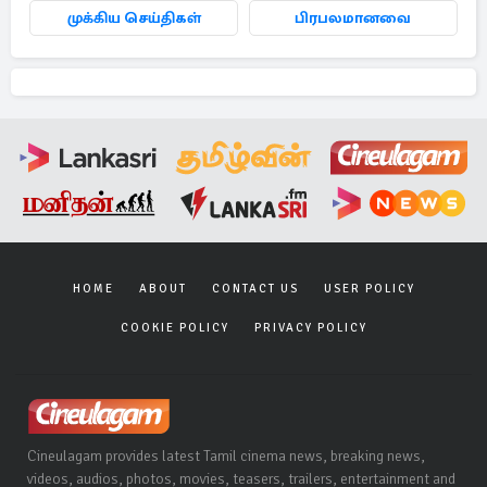
முக்கிய செய்திகள்
பிரபலமானவை
HOME
ABOUT
CONTACT US
USER POLICY
COOKIE POLICY
PRIVACY POLICY
Cineulagam provides latest Tamil cinema news, breaking news,
videos, audios, photos, movies, teasers, trailers, entertainment and