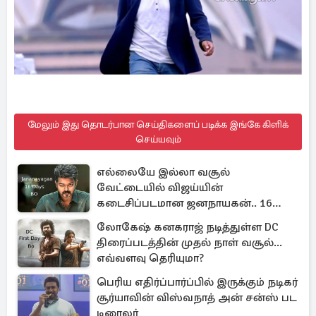
மேலும் இது தொடர்பான செய்திகளைப் படிக்க இங்கே கிளிக்
செய்யவும்
எல்லையே இல்லா வசூல்
வேட்டையில் விஜய்யின்
கடைசிப்படமான ஜனநாயகன்.. 16
நாள் பாக்ஸ் ஆபிஸ்
லோகேஷ் கனகராஜ் நடித்துள்ள DC
திரைப்படத்தின் முதல் நாள் வசூல்...
எவ்வளவு தெரியுமா?
பெரிய எதிர்ப்பார்ப்பில் இருக்கும் நடிகர்
சூர்யாவின் விஸ்வநாத் அன் சன்ஸ் பட
டிரைலர்