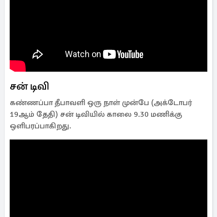
சன் டிவி
கண்ணப்பா தீபாவளி ஒரு நாள் முன்பே (அக்டோபர்
19ஆம் தேதி) சன் டிவியில் காலை 9.30 மணிக்கு
ஒளிபரப்பாகிறது.