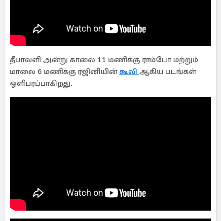
தீபாவளி அன்று காலை 11 மணிக்கு ராம்போ மற்றும்
மாலை 6 மணிக்கு ரஜினியின்
கூலி
ஆகிய படங்கள்
ஒளிபரப்பாகிறது.