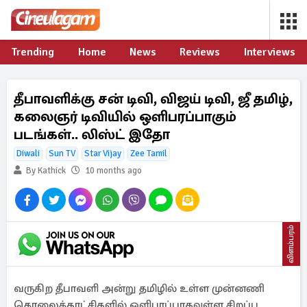
Trending
Home
News
Reviews
Interviews
தீபாவளிக்கு சன் டிவி, விஜய் டிவி, ஜீ தமிழ்,
கலைஞர் டிவியில் ஒளிபரப்பாகும்
படங்கள்.. லிஸ்ட் இதோ
Diwali
Sun TV
Star Vijay
Zee Tamil
By Kathick
10 months ago
விளம்பரம்
வருகிற தீபாவளி அன்று தமிழில் உள்ள முன்னணி
தொலைக்காட்சிகளில் ஒளிபரப்பாகவுள்ள சிறப்பு