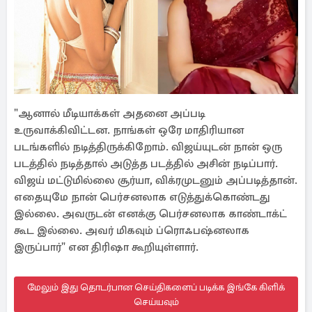
"ஆனால் மீடியாக்கள் அதனை அப்படி
உருவாக்கிவிட்டன. நாங்கள் ஒரே மாதிரியான
படங்களில் நடித்திருக்கிறோம். விஜய்யுடன் நான் ஒரு
படத்தில் நடித்தால் அடுத்த படத்தில் அசின் நடிப்பார்.
விஜய் மட்டுமில்லை சூர்யா, விக்ரமுடனும் அப்படித்தான்.
எதையுமே நான் பெர்சனலாக எடுத்துக்கொண்டது
இல்லை. அவருடன் எனக்கு பெர்சனலாக காண்டாக்ட்
கூட இல்லை. அவர் மிகவும் ப்ரொஃபஷ்னலாக
இருப்பார்" என திரிஷா கூறியுள்ளார்.
மேலும் இது தொடர்பான செய்திகளைப் படிக்க இங்கே கிளிக்
செய்யவும்