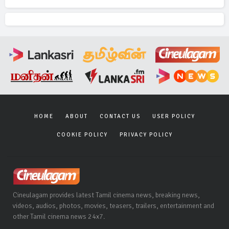
HOME
ABOUT
CONTACT US
USER POLICY
COOKIE POLICY
PRIVACY POLICY
Cineulagam provides latest Tamil cinema news, breaking news,
videos, audios, photos, movies, teasers, trailers, entertainment and
other Tamil cinema news 24x7.