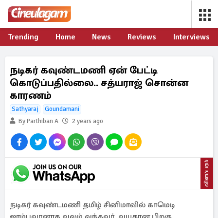
Trending
Home
News
Reviews
Interviews
நடிகர் கவுண்டமணி ஏன் பேட்டி
கொடுப்பதில்லை.. சத்யராஜ் சொன்ன
காரணம்
Sathyaraj
Goundamani
By Parthiban A
2 years ago
விளம்பரம்
நடிகர் கவுண்டமணி தமிழ் சினிமாவில் காமெடி
ஜாம்பவானாக வலம் வந்தவர். வயதான பிறகு