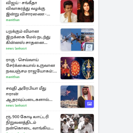
விஜய் - சங்கீதா
விவாகரத்து வழக்கு
இன்று விசாரணை -
காணொளி மூலம்
manithan
ஆஜராக வாய்ப்பு
பறக்கும் விமான
இறக்கை மேல் நடந்து
கின்னஸ் சாதனை
படைத்த 97 வயது
news lankasri
மூதாட்டி
ராகு - செவ்வாய்
சேர்க்கையால் உருவான
நவபஞ்சம ராஜயோகம்:
அதிர்ஷ்டம் பெறும் 3
manithan
ராசிகள்!
சவுதி அரேபியா மீது
ஈரான்
ஆதரவுப்படைகளால்
இருமுனைத் தாக்குதல்:
news lankasri
நெருக்கடியில் மத்திய
கிழக்கு
ரூ.900 கோடி லாட்டரி
நிறுவனத்திடம்
நன்கொடை வாங்கியது