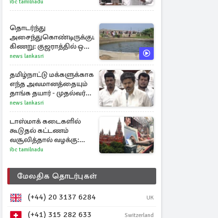
ஏன்? உதயநிதி - ஆதவ்
ibc tamilnadu
விவாதம்
தொடர்ந்து
அசைந்துகொண்டிருக்கும்
கிணறு: குஜராத்தில் ஒரு
சுவாரஸ்ய நிகழ்வு
news lankasri
தமிழ்நாட்டு மக்களுக்காக
எந்த அவமானத்தையும்
தாங்க தயார் - முதல்வர்
விஜய்
news lankasri
டாஸ்மாக் கடைகளில்
கூடுதல் கட்டணம்
வசூலித்தால் வழக்கு:
சென்னை
ibc tamilnadu
உயர்நீதிமன்றம் உத்தரவு
மேலதிக தொடர்புகள்
(+44) 20 3137 6284
UK
(+41) 315 282 633
Switzerland