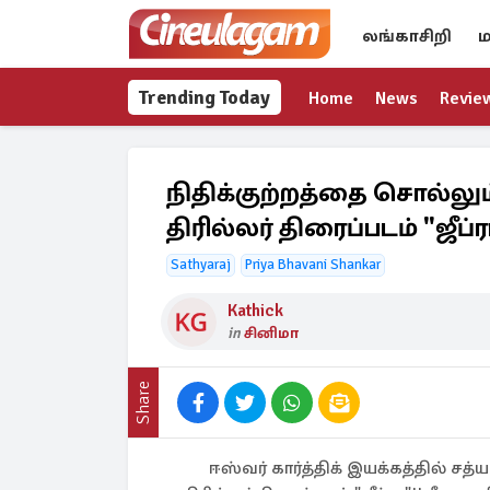
லங்காசிறி
ம
Trending Today
Home
News
Revie
நிதிக்குற்றத்தை சொல்லு
திரில்லர் திரைப்படம் "ஜீப்ர
Sathyaraj
Priya Bhavani Shankar
Kathick
in
சினிமா
Share
ஈஸ்வர் கார்த்திக் இயக்கத்தில் சத