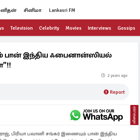
னிதன்
சினிமா
Lankasri FM
ws
Television
Celebrity
Movies
Interviews
Gossips
ம் பான் இந்திய ஃபைனான்ஸியல்
ா"!!
2 years ago
Report
விளம்பரம்
்யராஜ், பிரியா பவானி சங்கர் இணையும் பான் இந்திய