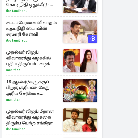
கோடி நிதி ஒதுக்கீடு -
வெளியான அரசாணை
ibc tamilnadu
சட்டப்பேரவை விவாதம்:
உதயநிதி ஸ்டாலின்
சரமாரி கேள்வி
ibc tamilnadu
முதல்வர் விஜய்
விவாகரத்து வழக்கில்
புதிய திருப்பம் - வழக்கை
வாபஸ் பெற்ற சங்கீதா!
manithan
18 ஆண்டுகளுக்குப்
பிறகு சூரியன்- கேது
அரிய சேர்க்கை:
அதிர்ஷ்டம் பெறும் 3
manithan
ராசிகள்!
முதல்வர் விஜய் மீதான
விவாகரத்து வழக்கை
திரும்ப பெற்ற சங்கீதா
ibc tamilnadu