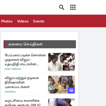
Photos
Videos
Events
ஏனைய செய்திகள்
பேப்பரை படிக்க சொன்ன
முதல்வர் விஜய் -
உதயநிதி ஸ்டாலின்
கொடுத்த பதிலடி
news lankasri
விஜய் மற்றும் நடிகை
திரிஷாவின்
புகைப்படங்கள்
manithan
வறட்சியை சமாளிக்க
தமிழக அரசு ரூ.288.97