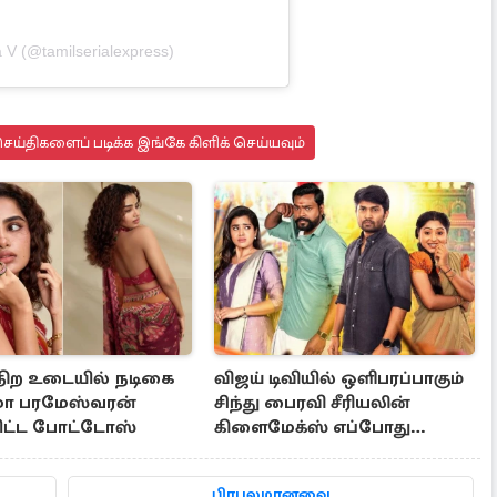
 V (@tamilserialexpress)
ய்திகளைப் படிக்க இங்கே கிளிக் செய்யவும்
 நிற உடையில் நடிகை
விஜய் டிவியில் ஒளிபரப்பாகும்
ா பரமேஸ்வரன்
சிந்து பைரவி சீரியலின்
ட்ட போட்டோஸ்
கிளைமேக்ஸ் எப்போது
தெரியுமா?
பிரபலமானவை