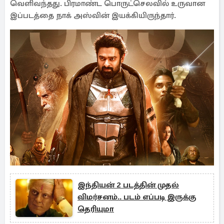
வெளிவந்தது. பிரமாண்ட பொருட்செலவில் உருவான
இப்படத்தை நாக் அஸ்வின் இயக்கியிருந்தார்.
இந்தியன் 2 படத்தின் முதல்
விமர்சனம்.. படம் எப்படி இருக்கு
தெரியுமா