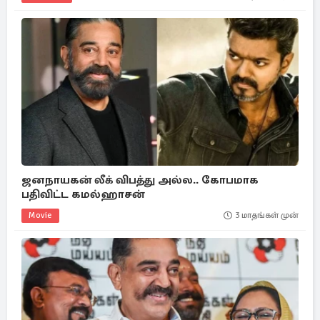
ஜனநாயகன் லீக் விபத்து அல்ல.. கோபமாக
பதிவிட்ட கமல்ஹாசன்
Movie
3 மாதங்கள் முன்