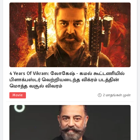
4 Years Of Vikram: லோகேஷ் - கமல் கூட்டணியில்
பிளாக்பஸ்டர் வெற்றியடைந்த விக்ரம் படத்தின்
மொத்த வசூல் விவரம்
Movie
2 மாதங்கள் முன்