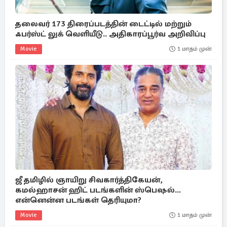
தலைவர் 173 திரைப்படத்தின் டைட்டில் மற்றும்
ஃபர்ஸ்ட் லுக் வெளியீடு.. அதிகாரப்பூர்வ அறிவிப்பு
Movie
1 மாதம் முன்
ஜீ தமிழில் ஞாயிறு சிவகார்த்திகேயன்,
கமல்ஹாசன் ஹிட் படங்களின் ஸ்பெஷல்...
என்னென்ன படங்கள் தெரியுமா?
Movie
1 மாதம் முன்