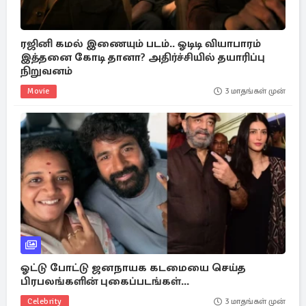
ரஜினி கமல் இணையும் படம்.. ஓடிடி வியாபாரம்
இத்தனை கோடி தானா? அதிர்ச்சியில் தயாரிப்பு
நிறுவனம்
Movie
3 மாதங்கள் முன்
ஓட்டு போட்டு ஜனநாயக கடமையை செய்த
பிரபலங்களின் புகைப்படங்கள்...
Celebrity
3 மாதங்கள் முன்